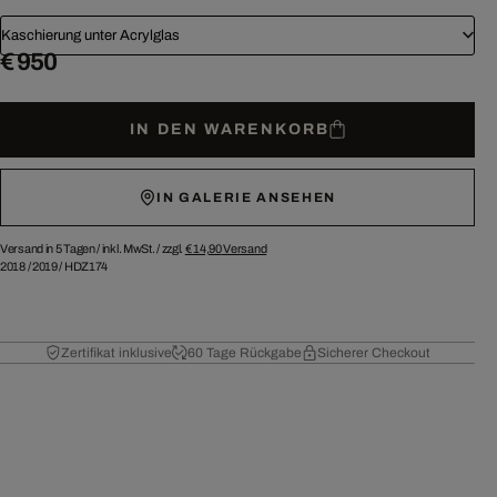
Kaschierung unter Acrylglas
€ 950
IN DEN WARENKORB
IN GALERIE ANSEHEN
Versand in 5 Tagen /
inkl. MwSt. / zzgl.
€ 14,90
Versand
2018
/
2019
/
HDZ174
Zertifikat inklusive
60 Tage Rückgabe
Sicherer Checkout