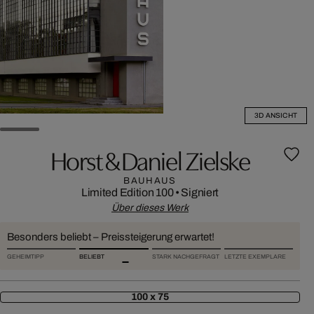
3D ANSICHT
Horst & Daniel Zielske
BAUHAUS
Limited Edition 100
•
Signiert
Über dieses Werk
Besonders beliebt – Preissteigerung erwartet!
GEHEIMTIPP
BELIEBT
STARK NACHGEFRAGT
LETZTE EXEMPLARE
100 x 75