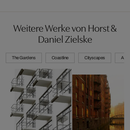
Weitere Werke von Horst &
Daniel Zielske
The Gardens
Coastline
Cityscapes
Artis