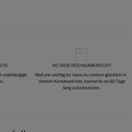
STS
60 TAGE RÜCKGABERECHT
nd unabhängige
Weil uns wichtig ist, dass du rundum glücklich mit
s.
deinem Kunstwerk bist, kannst du es 60 Tage
lang zurücksenden.