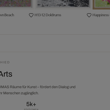
wn Beach
H13-12 Doldrums
Happiness 
HIED
Arts
LUMAS Räume für Kunst – fördert den Dialog und
ehr Menschen zugänglich.
5k+
EDITIONEN