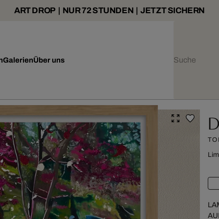
ART DROP | NUR 72 STUNDEN | JETZT SICHERN
n
Galerien
Über uns
D
TO
Lim
LA
AU