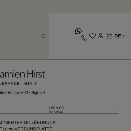
whatsApp
amien Hirst
LERANCE - H14-3
ited Edition 402
•
Signiert
120 x 93
Auf Anfrage
MINIERTER GICLÉEDRUCK
F Luma-VERBUNDPLATTE