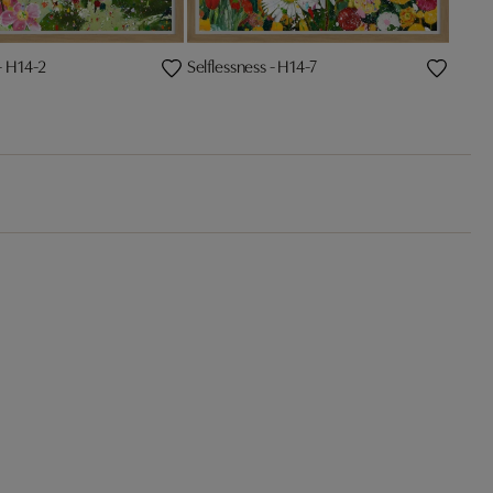
- H14-2
Selflessness - H14-7