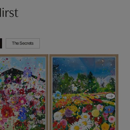
irst
The Secrets