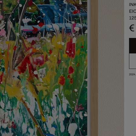
IN
EI
125
€
2024