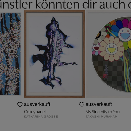
nstler könnten dir auch 
ausverkauft
ausverkauft
Cokeypane l
My Sincerity to You
KATHARINA GROSSE
TAKASHI MURAKAMI