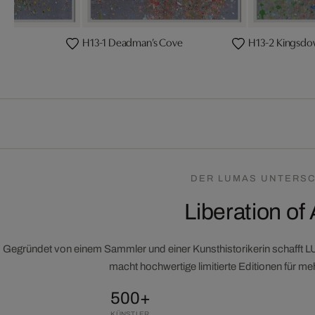
H13-1 Deadman’s Cove
H13-2 Kingsdo
y
DER LUMAS UNTERSC
Liberation of 
Gegründet von einem Sammler und einer Kunsthistorikerin schafft 
macht hochwertige limitierte Editionen für m
500+
KÜNSTLER