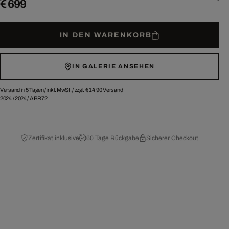
€ 699
IN DEN WARENKORB
IN GALERIE ANSEHEN
Versand in 5 Tagen /
inkl. MwSt. / zzgl.
€ 14,90
Versand
2024
/
2024
/
ABR72
Zertifikat inklusive
60 Tage Rückgabe
Sicherer Checkout