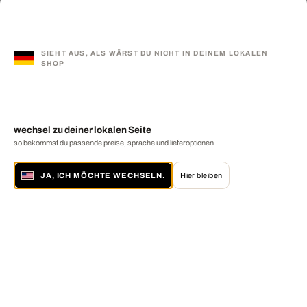
SIEHT AUS, ALS WÄRST DU NICHT IN DEINEM LOKALEN
SHOP
wechsel zu deiner lokalen Seite
so bekommst du passende preise, sprache und lieferoptionen
JA, ICH MÖCHTE WECHSELN.
Hier bleiben