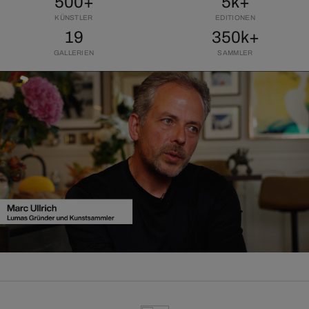
500+
5k+
KÜNSTLER
EDITIONEN
19
350k+
GALLERIEN
SAMMLER