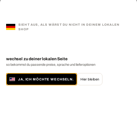
SIEHT AUS, ALS WÄRST DU NICHT IN DEINEM LOKALEN
SHOP
wechsel zu deiner lokalen Seite
so bekommst du passende preise, sprache und lieferoptionen
JA, ICH MÖCHTE WECHSELN.
Hier bleiben