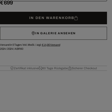
€ 699
IN DEN WARENKORB
IN GALERIE ANSEHEN
Versand in 5 Tagen /
inkl. MwSt. / zzgl.
€ 14,90
Versand
2024
/
2024
/
ABR60
Zertifikat inklusive
60 Tage Rückgabe
Sicherer Checkout