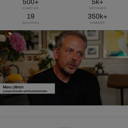
500+
5k+
KÜNSTLER
EDITIONEN
19
350k+
GALLERIEN
SAMMLER