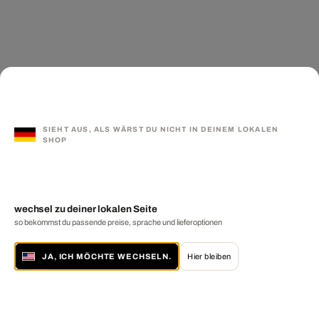
SIEHT AUS, ALS WÄRST DU NICHT IN DEINEM LOKALEN
SHOP
wechsel zu deiner lokalen Seite
so bekommst du passende preise, sprache und lieferoptionen
JA, ICH MÖCHTE WECHSELN.
Hier bleiben