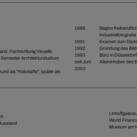
1989
Beginn freiberuflic
Industriefotografie
1991
Examen zum Diplo
1992
Gründung des Bilda
nd, Fachrichtung Visuelle
1993
Büro in Düsseldorf
 Semester Architekturstudium
seit Juni
Alleininhaber des B
2003
nd als "Kabelaffe", später als
Linhoffgaleri
ch
World Financi
Russland
Museum am Ha