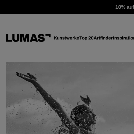
10% auf 
Kunstwerke
Top 20
Artfinder
Inspiratio