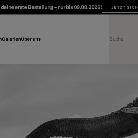
deine erste Bestellung – nur bis 09.08.2026!
JETZT SIC
n
Galerien
Über uns