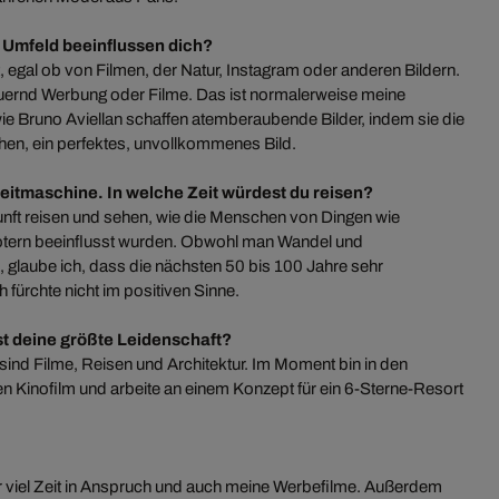
Umfeld beeinflussen dich?
 egal ob von Filmen, der Natur, Instagram oder anderen Bildern.
uernd Werbung oder Filme. Das ist normalerweise meine
wie Bruno Aviellan schaffen atemberaubende Bilder, indem sie die
ehen, ein perfektes, unvollkommenes Bild.
e Zeitmaschine. In welche Zeit würdest du reisen?
unft reisen und sehen, wie die Menschen von Dingen wie
botern beeinflusst wurden. Obwohl man Wandel und
 glaube ich, dass die nächsten 50 bis 100 Jahre sehr
fürchte nicht im positiven Sinne.
t deine größte Leidenschaft?
ind Filme, Reisen und Architektur. Im Moment bin in den
en Kinofilm und arbeite an einem Konzept für ein 6-Sterne-Resort
r viel Zeit in Anspruch und auch meine Werbefilme. Außerdem