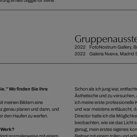
ung erhielt Giggle für seine
Gruppenausst
2022 FotoNostrum Gallery, B
2022 Galeria Nueva, Madrid 
ie.” Wo finden Sie ihre
Schon als ich jung war, entfacht
Ästhetische und zu versuchen, 
it meinen Bildern eine
ich meine erste professionelle 
nz genau planen und dann, und
und war meistens enttäuscht, d
er den Haufen zu werfen.
Director hatte ich die Möglichk
beobachten, wie sie das Licht 
s Werk?
genug, mein erstes eigenes kom
ginnt normalerweise mit einem
Beitrag mit einem tollen und er