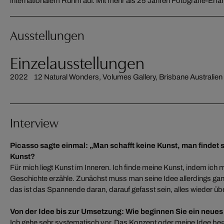
internationalem Ruhm auf. Mit mehr als 25 Jahren Fotografie-Erfahr
Ausstellungen
Einzelausstellungen
2022 12 Natural Wonders, Volumes Gallery, Brisbane Australien
Interview
Picasso sagte einmal: „Man schafft keine Kunst, man findet s
Kunst?
Für mich liegt Kunst im Inneren. Ich finde meine Kunst, indem ich m
Geschichte erzähle. Zunächst muss man seine Idee allerdings ga
das ist das Spannende daran, darauf gefasst sein, alles wieder üb
Von der Idee bis zur Umsetzung: Wie beginnen Sie ein neue
Ich gehe sehr systematisch vor. Das Konzept oder meine Idee be