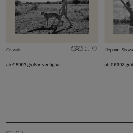
Catwalk
Elephant Show
ab € 599
3 größen verfügbar
ab € 599
3 grö