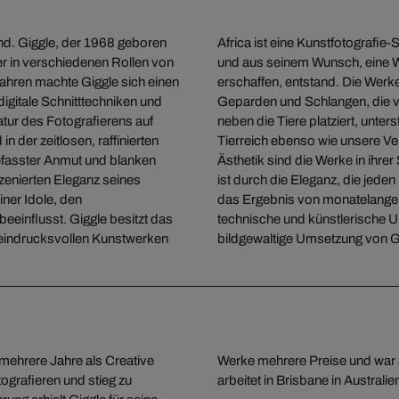
and. Giggle, der 1968 geboren
Africa ist eine Kunstfotografie
er in verschiedenen Rollen von
und aus seinem Wunsch, eine W
Jahren machte Giggle sich einen
erschaffen, entstand. Die Werk
igitale Schnitttechniken und
Geparden und Schlangen, die 
tur des Fotografierens auf
neben die Tiere platziert, unte
 der zeitlosen, raffinierten
Tierreich ebenso wie unsere V
gefasster Anmut und blanken
Ästhetik sind die Werke in ihrer
nszenierten Eleganz seines
ist durch die Eleganz, die jeden
iner Idole, den
das Ergebnis von monatelanger 
eeinflusst. Giggle besitzt das
technische und künstlerische 
n eindrucksvollen Kunstwerken
bildgewaltige Umsetzung von Gi
 mehrere Jahre als Creative
elt vertreten. Er lebt und
tografieren und stieg zu
arbeitet in Brisbane in Australie