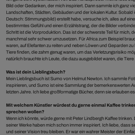
Bild oder Gedanken, der mich inspiriert. Dann sammle ich ganz vi
Landschaften, Städten, Gebäuden und der lokalen Kultur. Sobald
Deutsch: Stimmungsbild) erstellt habe, versuche ich, alles auf eine
bestimmtes Gefühl und einen Erzählstrang, der die Bilder verbinde
Schritt ist die Vorproduktion. Das ist der schwerste Teil für mich,
manchmal sehr schwer umzusetzen. Für Africa zum Beispiel brauch
waren, auf Elefanten zu reiten und neben Löwen und Geparden zu
Tiere finden, die zahm genug waren, um das Verletzungsrisiko mögl
natürlich brauchte ich Leute, die dazu ausgebildet waren, die Tiere 
Was ist dein Lieblingsbuch?
Mein Lieblingsbuch ist Sumo von Helmut Newton. Ich sammle Foto
inspirieren, und Sumo ist eine Sammlung der bemerkenswerten A
letzten Jahre. Ich liebe großformatige Bücher, denn sie erlauben e
Mit welchem Künstler würdest du gerne einmal Kaffee trink
sprechen wollen?
Wenn ich könnte, würde gerne mit Peter Lindbergh Kaffee trinken. 
seiner Werke haben mich schon immer inspiriert. Ich liebe, dass se
und seiner Vision treu bleiben. Er war ein wahrer Meister der Einfa