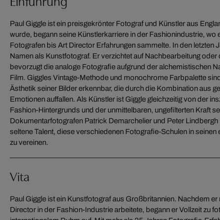
Einführung
Paul Giggle ist ein preisgekrönter Fotograf und Künstler aus Engl
wurde, begann seine Künstlerkarriere in der Fashionindustrie, wo 
Fotografen bis Art Director Erfahrungen sammelte. In den letzten 
Namen als Kunstfotograf. Er verzichtet auf Nachbearbeitung oder d
bevorzugt die analoge Fotografie aufgrund der alchemistischen Na
Film. Giggles Vintage-Methode und monochrome Farbpalette sind in
Ästhetik seiner Bilder erkennbar, die durch die Kombination aus 
Emotionen auffallen. Als Künstler ist Giggle gleichzeitig von der i
Fashion-Hintergrunds und der unmittelbaren, ungefilterten Kraft se
Dokumentarfotografen Patrick Demarchelier und Peter Lindbergh b
seltene Talent, diese verschiedenen Fotografie-Schulen in seine
zu vereinen.
Vita
Paul Giggle ist ein Kunstfotograf aus Großbritannien. Nachdem er
Werke mehrere Preise und war auf Ausstellungen überall auf der W
Director in der Fashion-Industrie arbeitete, begann er Vollzeit zu fo