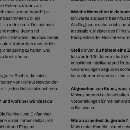
ele Referenzbilder von
 ich mein „mood board“ (zu
Welche Menschen in deinem 
n bestimmten Stil, ein
Ich werde andauern beeinflusst,
t, zu reduzieren. Der nächste
Als Regisseur schaue ich anda
 denn meine Ideen sind
Inspiration. Meister des Films 
te ich Models, die dazu bereit
Perspektive der Realität verdr
 laufen. Außerdem musste ich
ichst gering zu halten, und
Stell dir vor, du hättest ein
zu kontrollieren.
Ich würde 100 Jahre in die Zuk
künstlicher Intelligenz und Ro
Veränderungen begrüßen sollte,
grafie-Bücher, die mich
herausfordernd werden. Und ich 
rbeiten von Helmut Newton der
s mir, jedes Detail aufzunehmen.
Abgesehen von Kunst, was is
Meine anderen Leidenschaften s
en und worüber würdest du
Vorbereitungen für meinen erst
in Botswana.
Die Reinheit und Einfachheit
ine Bilder immer zeitlos, roh
Woran arbeitest du gerade?
chheit und Eleganz.
Mein erster Kinofilm nimmt seh