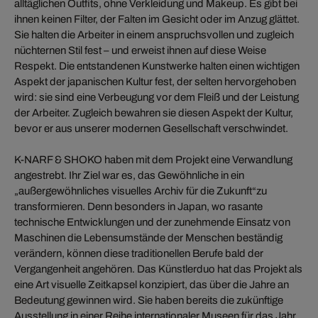
alltäglichen Outfits, ohne Verkleidung und Makeup. Es gibt bei
ihnen keinen Filter, der Falten im Gesicht oder im Anzug glättet.
Sie halten die Arbeiter in einem anspruchsvollen und zugleich
nüchternen Stil fest – und erweist ihnen auf diese Weise
Respekt. Die entstandenen Kunstwerke halten einen wichtigen
Aspekt der japanischen Kultur fest, der selten hervorgehoben
wird: sie sind eine Verbeugung vor dem Fleiß und der Leistung
der Arbeiter. Zugleich bewahren sie diesen Aspekt der Kultur,
bevor er aus unserer modernen Gesellschaft verschwindet.
K-NARF & SHOKO haben mit dem Projekt eine Verwandlung
angestrebt. Ihr Ziel war es, das Gewöhnliche in ein
„außergewöhnliches visuelles Archiv für die Zukunft“zu
transformieren. Denn besonders in Japan, wo rasante
technische Entwicklungen und der zunehmende Einsatz von
Maschinen die Lebensumstände der Menschen beständig
verändern, können diese traditionellen Berufe bald der
Vergangenheit angehören. Das Künstlerduo hat das Projekt als
eine Art visuelle Zeitkapsel konzipiert, das über die Jahre an
Bedeutung gewinnen wird. Sie haben bereits die zukünftige
Ausstellung in einer Reihe internationaler Museen für das Jahr