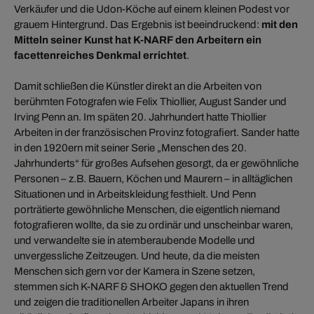
Verkäufer und die Udon-Köche auf einem kleinen Podest vor
grauem Hintergrund. Das Ergebnis ist beeindruckend:
mit den
Mitteln seiner Kunst hat K-NARF den Arbeitern ein
facettenreiches Denkmal errichtet
.
Damit schließen die Künstler direkt an die Arbeiten von
berühmten Fotografen wie Felix Thiollier, August Sander und
Irving Penn an. Im späten 20. Jahrhundert hatte Thiollier
Arbeiten in der französischen Provinz fotografiert. Sander hatte
in den 1920ern mit seiner Serie „Menschen des 20.
Jahrhunderts“ für großes Aufsehen gesorgt, da er gewöhnliche
Personen – z.B. Bauern, Köchen und Maurern – in alltäglichen
Situationen und in Arbeitskleidung festhielt. Und Penn
porträtierte gewöhnliche Menschen, die eigentlich niemand
fotografieren wollte, da sie zu ordinär und unscheinbar waren,
und verwandelte sie in atemberaubende Modelle und
unvergessliche Zeitzeugen. Und heute, da die meisten
Menschen sich gern vor der Kamera in Szene setzen,
stemmen sich K-NARF & SHOKO gegen den aktuellen Trend
und zeigen die traditionellen Arbeiter Japans in ihren