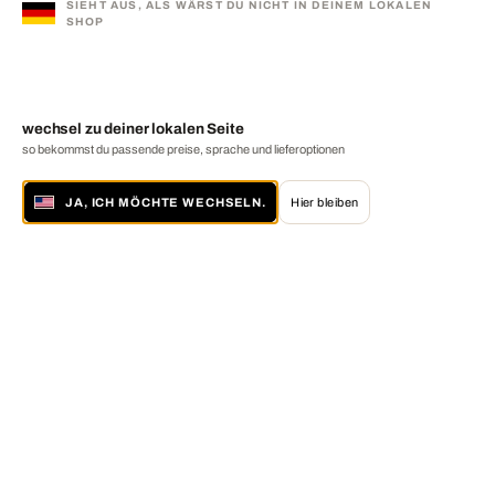
SIEHT AUS, ALS WÄRST DU NICHT IN DEINEM LOKALEN
SHOP
wechsel zu deiner lokalen Seite
so bekommst du passende preise, sprache und lieferoptionen
JA, ICH MÖCHTE WECHSELN.
Hier bleiben