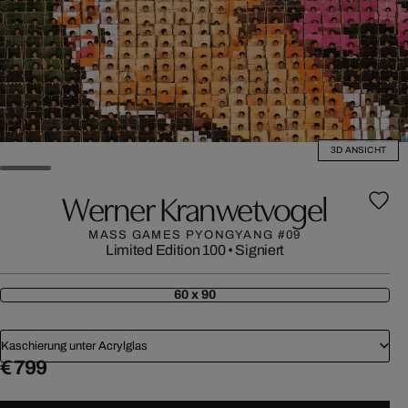
3D ANSICHT
Werner Kranwetvogel
MASS GAMES PYONGYANG #09
Limited Edition 100
•
Signiert
60 x 90
Kaschierung unter Acrylglas
€ 799