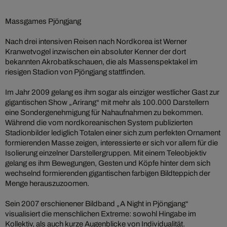
Massgames Pjöngjang
Nach drei intensiven Reisen nach Nordkorea ist Werner
Kranwetvogel inzwischen ein absoluter Kenner der dort
bekannten Akrobatikschauen, die als Massenspektakel im
riesigen Stadion von Pjöngjang stattfinden.
Im Jahr 2009 gelang es ihm sogar als einziger westlicher Gast zur
gigantischen Show „Arirang“ mit mehr als 100.000 Darstellern
eine Sondergenehmigung für Nahaufnahmen zu bekommen.
Während die vom nordkoreanischen System publizierten
Stadionbilder lediglich Totalen einer sich zum perfekten Ornament
formierenden Masse zeigen, interessierte er sich vor allem für die
Isolierung einzelner Darstellergruppen. Mit einem Teleobjektiv
gelang es ihm Bewegungen, Gesten und Köpfe hinter dem sich
wechselnd formierenden gigantischen farbigen Bildteppich der
Menge herauszuzoomen.
Sein 2007 erschienener Bildband „A Night in Pjöngjang“
visualisiert die menschlichen Extreme: sowohl Hingabe im
Kollektiv, als auch kurze Augenblicke von Individualität.