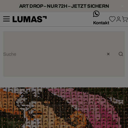
ART DROP – NUR 72H – JETZT SICHERN
whatsApp
Kontakt