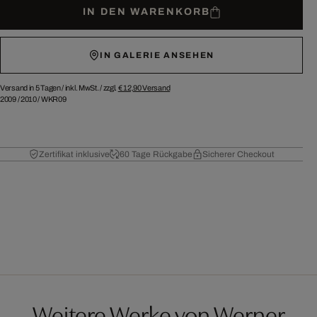
IN DEN WARENKORB
IN GALERIE ANSEHEN
Versand in 5 Tagen /
inkl. MwSt. / zzgl.
€ 12,90
Versand
2009
/
2010
/
WKR09
Zertifikat inklusive
60 Tage Rückgabe
Sicherer Checkout
Weitere Werke von Werner