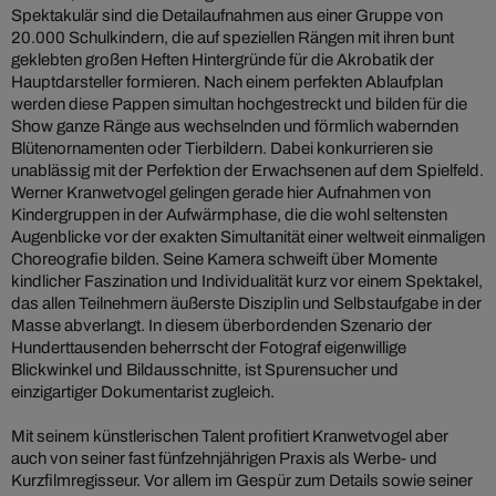
Spektakulär sind die Detailaufnahmen aus einer Gruppe von
20.000 Schulkindern, die auf speziellen Rängen mit ihren bunt
geklebten großen Heften Hintergründe für die Akrobatik der
Hauptdarsteller formieren. Nach einem perfekten Ablaufplan
werden diese Pappen simultan hochgestreckt und bilden für die
Show ganze Ränge aus wechselnden und förmlich wabernden
Blütenornamenten oder Tierbildern. Dabei konkurrieren sie
unablässig mit der Perfektion der Erwachsenen auf dem Spielfeld.
Werner Kranwetvogel gelingen gerade hier Aufnahmen von
Kindergruppen in der Aufwärmphase, die die wohl seltensten
Augenblicke vor der exakten Simultanität einer weltweit einmaligen
Choreografie bilden. Seine Kamera schweift über Momente
kindlicher Faszination und Individualität kurz vor einem Spektakel,
das allen Teilnehmern äußerste Disziplin und Selbstaufgabe in der
Masse abverlangt. In diesem überbordenden Szenario der
Hunderttausenden beherrscht der Fotograf eigenwillige
Blickwinkel und Bildausschnitte, ist Spurensucher und
einzigartiger Dokumentarist zugleich.
Mit seinem künstlerischen Talent profitiert Kranwetvogel aber
auch von seiner fast fünfzehnjährigen Praxis als Werbe- und
Kurzfilmregisseur. Vor allem im Gespür zum Details sowie seiner