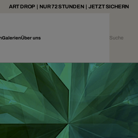
ART DROP | NUR 72 STUNDEN | JETZT SICHERN
n
Galerien
Über uns