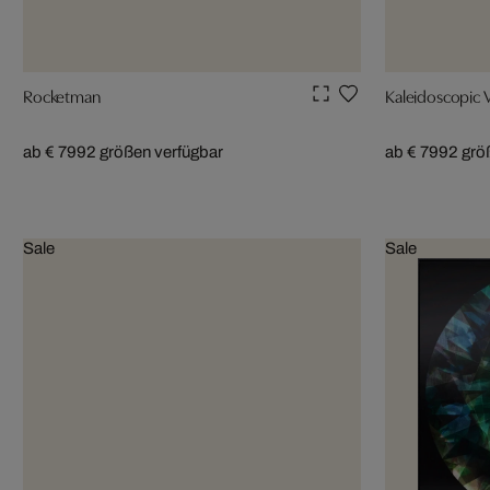
Rocketman
Kaleidoscopic V
ab € 799
2 größen verfügbar
ab € 799
2 grö
Sale
Sale