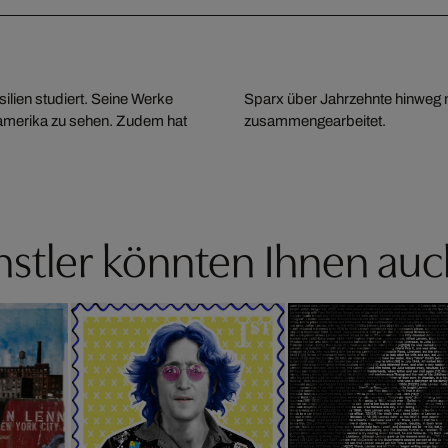
ilien studiert. Seine Werke
nd Architekten der Branche
damerika zu sehen. Zudem hat
zusammengearbeitet.
stler könnten Ihnen auc