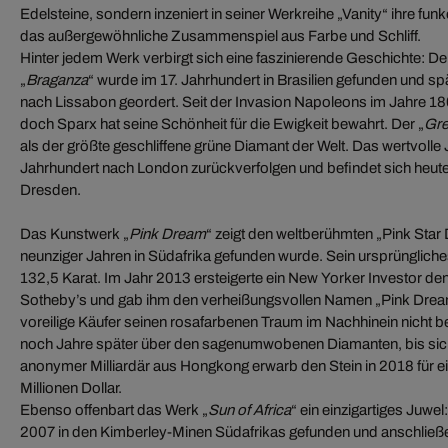
Edelsteine, sondern inzeniert in seiner Werkreihe „Vanity“ ihre fun
das außergewöhnliche Zusammenspiel aus Farbe und Schliff.
Hinter jedem Werk verbirgt sich eine faszinierende Geschichte: 
„
Braganza
“ wurde im 17. Jahrhundert in Brasilien gefunden und s
nach Lissabon geordert. Seit der Invasion Napoleons im Jahre 1807
doch Sparx hat seine Schönheit für die Ewigkeit bewahrt. Der „
Gre
als der größte geschliffene grüne Diamant der Welt. Das wertvolle J
Jahrhundert nach London zurückverfolgen und befindet sich heut
Dresden.
Das Kunstwerk „
Pink Dream
“ zeigt den weltberühmten „Pink Star
neunziger Jahren in Südafrika gefunden wurde. Sein ursprünglic
132,5 Karat. Im Jahr 2013 ersteigerte ein New Yorker Investor d
Sotheby’s und gab ihm den verheißungsvollen Namen „Pink Dream
voreilige Käufer seinen rosafarbenen Traum im Nachhinein nicht b
noch Jahre später über den sagenumwobenen Diamanten, bis sich 
anonymer Milliardär aus Hongkong erwarb den Stein in 2018 für 
Millionen Dollar.
Ebenso offenbart das Werk „
Sun of Africa
“ ein einzigartiges Juwe
2007 in den Kimberley-Minen Südafrikas gefunden und anschließ