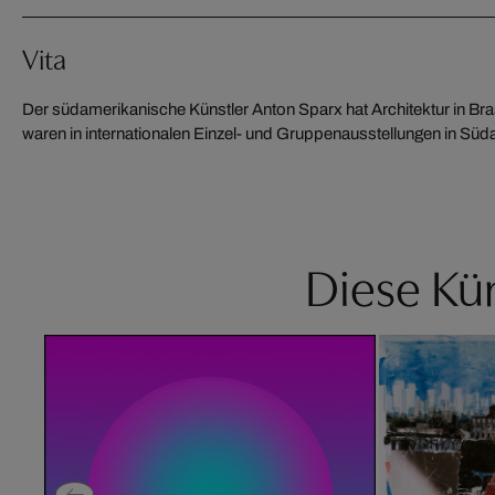
Vita
Der südamerikanische Künstler Anton Sparx hat Architektur in Bras
Sparx über Jahrzehnte hinweg mit den renommiertesten Künstlern u
waren in internationalen Einzel- und Gruppenausstellungen in Sü
Diese Kün