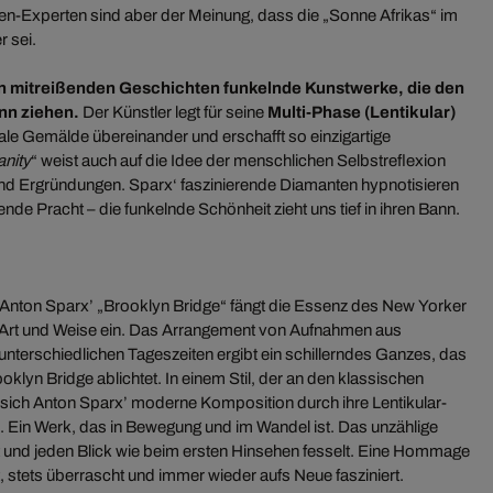
n-Experten sind aber der Meinung, dass die „Sonne Afrikas“ im
r sei.
n mitreißenden Geschichten funkelnde Kunstwerke, die den
ann ziehen.
Der Künstler legt für seine
Multi-Phase (Lentikular)
ale Gemälde übereinander und erschafft so einzigartige
anity
“ weist auch auf die Idee der menschlichen Selbstreflexion
n und Ergründungen. Sparx‘ faszinierende Diamanten hypnotisieren
nde Pracht – die funkelnde Schönheit zieht uns tief in ihren Bann.
 Anton Sparx’ „Brooklyn Bridge“ fängt die Essenz des New Yorker
Art und Weise ein. Das Arrangement von Aufnahmen aus
unterschiedlichen Tageszeiten ergibt ein schillerndes Ganzes, das
oklyn Bridge ablichtet. In einem Stil, der an den klassischen
t sich Anton Sparx’ moderne Komposition durch ihre Lentikular-
e. Ein Werk, das in Bewegung und im Wandel ist. Das unzählige
ßt und jeden Blick wie beim ersten Hinsehen fesselt. Eine Hommage
ft, stets überrascht und immer wieder aufs Neue fasziniert.