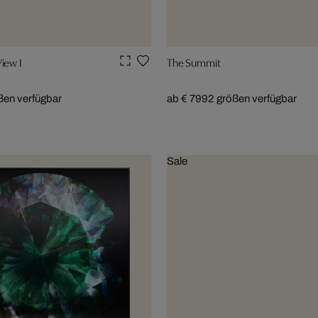
iew I
The Summit
ßen verfügbar
ab € 799
2 größen verfügbar
Sale