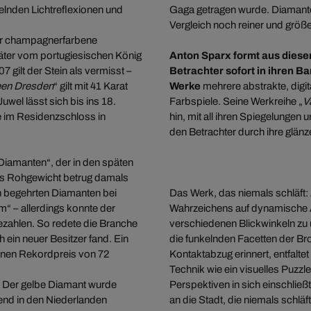
kelnden Lichtreflexionen und
Gaga getragen wurde. Diamante
Vergleich noch reiner und größe
Der champagnerfarbene
päter vom portugiesischen König
Anton Sparx formt aus diese
 gilt der Stein als vermisst –
Betrachter sofort in ihren B
en Dresden
“ gilt mit 41 Karat
Werke
mehrere abstrakte, digit
uwel lässt sich bis ins 18.
Farbspiele. Seine Werkreihe „
V
e im Residenzschloss in
hin, mit all ihren Spiegelunge
den Betrachter durch ihre glänze
 Diamanten“, der in den späten
hes Rohgewicht betrug damals
en begehrten Diamanten bei
Das Werk, das niemals schläft:
“ – allerdings konnte der
Wahrzeichens auf dynamische 
ezahlen. So redete die Branche
verschiedenen Blickwinkeln zu 
ein neuer Besitzer fand. Ein
die funkelnden Facetten der Bro
einen Rekordpreis von 72
Kontaktabzug erinnert, entfalte
Technik wie ein visuelles Puzzl
l: Der gelbe Diamant wurde
Perspektiven in sich einschlie
end in den Niederlanden
an die Stadt, die niemals schlä