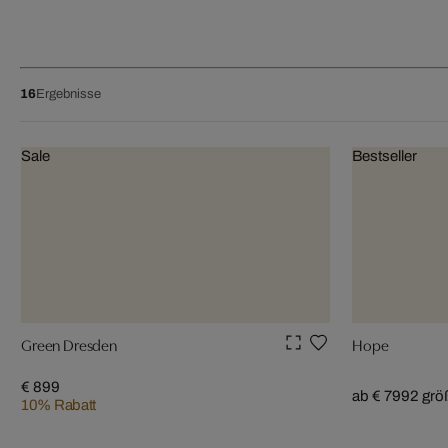
16
Ergebnisse
Sale
Bestseller
Green Dresden
Hope
€ 899
ab € 799
2 grö
10% Rabatt