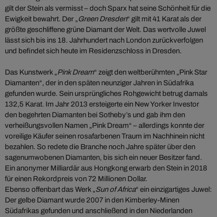
gilt der Stein als vermisst – doch Sparx hat seine Schönheit für die
Ewigkeit bewahrt. Der „
Green Dresden
“ gilt mit 41 Karat als der
größte geschliffene grüne Diamant der Welt. Das wertvolle Juwel
lässt sich bis ins 18. Jahrhundert nach London zurückverfolgen
und befindet sich heute im Residenzschloss in Dresden.
Das Kunstwerk „
Pink Dream
“ zeigt den weltberühmten „Pink Star
Diamanten“, der in den späten neunziger Jahren in Südafrika
gefunden wurde. Sein ursprüngliches Rohgewicht betrug damals
132,5 Karat. Im Jahr 2013 ersteigerte ein New Yorker Investor
den begehrten Diamanten bei Sotheby’s und gab ihm den
verheißungsvollen Namen „Pink Dream“ – allerdings konnte der
voreilige Käufer seinen rosafarbenen Traum im Nachhinein nicht
bezahlen. So redete die Branche noch Jahre später über den
sagenumwobenen Diamanten, bis sich ein neuer Besitzer fand.
Ein anonymer Milliardär aus Hongkong erwarb den Stein in 2018
für einen Rekordpreis von 72 Millionen Dollar.
Ebenso offenbart das Werk „
Sun of Africa
“ ein einzigartiges Juwel:
Der gelbe Diamant wurde 2007 in den Kimberley-Minen
Südafrikas gefunden und anschließend in den Niederlanden