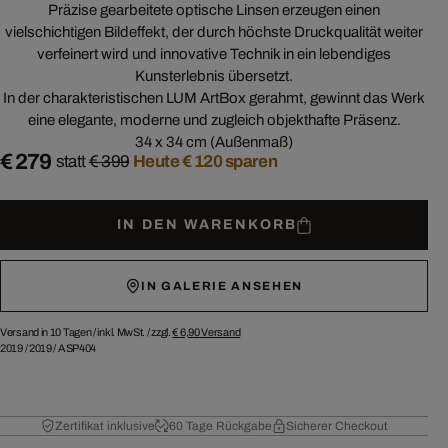
Präzise gearbeitete optische Linsen erzeugen einen
vielschichtigen Bildeffekt, der durch höchste Druckqualität weiter
verfeinert wird und innovative Technik in ein lebendiges
Kunsterlebnis übersetzt.
In der charakteristischen LUM ArtBox gerahmt, gewinnt das Werk
eine elegante, moderne und zugleich objekthafte Präsenz.
34 x 34 cm (Außenmaß)
€ 279
statt
€ 399
Heute € 120 sparen
IN DEN WARENKORB
IN GALERIE ANSEHEN
Versand in 10 Tagen /
inkl. MwSt. / zzgl.
€ 6,90
Versand
2019
/
2019
/
ASP404
Zertifikat inklusive
60 Tage Rückgabe
Sicherer Checkout