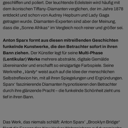
geschliffen und poliert. Der leuchtende Edelstein wird häufig mit
dem ikonischen Tiffany-Diamanten verglichen, der im Jahre 1878
entdeckt und schon von Audrey Hepburn und Lady Gaga
getragen wurde. Diamanten-Experten sind aber der Meinung,
dass die „Sonne Afrikas“ im Vergleich noch reiner und größer sei.
Anton Sparx formt aus diesen mitreißenden Geschichten
funkelnde Kunstwerke, die den Betrachter sofort in ihren
Bann ziehen.
Der Künstler legt für seine
Multi-Phase
(Lentikular) Werke
mehrere abstrakte, digitale Gemälde
übereinander und erschafft so einzigartige Farbspiele. Seine
Werkreihe „
Vanity
“ weist auch auf die Idee der menschlichen
Selbstreflexion hin, mit all ihren Spiegelungen und Ergründungen.
Sparx‘ faszinierende Diamanten hypnotisieren den Betrachter
durch ihre glänzende Pracht – die funkelnde Schönheit zieht uns
tief in ihren Bann.
Das Werk, das niemals schläft: Anton Sparx’ „Brooklyn Bridge“