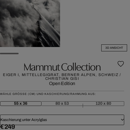
3D ANSICHT
Mammut Collection
EIGER I, MITTELLEGIGRAT, BERNER ALPEN, SCHWEIZ /
CHRISTIAN GISI
Open Edition
WÄHLE GRÖSSE (CM) UND KASCHIERUNG/RAHMUNG AUS:
55 x 36
80 x 53
120 x 80
Kaschierung unter Acrylglas
€ 249