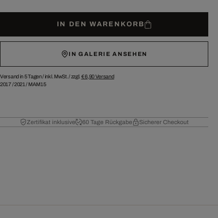
IN DEN WARENKORB
IN GALERIE ANSEHEN
Versand in 5 Tagen /
inkl. MwSt. / zzgl.
€ 6,90
Versand
2017
/
2021
/
MAM15
Zertifikat inklusive
60 Tage Rückgabe
Sicherer Checkout