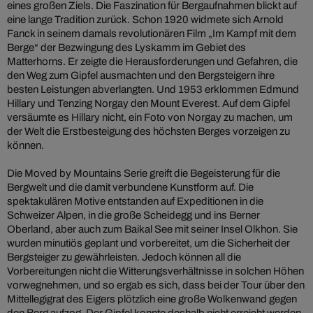
eines großen Ziels. Die Faszination für Bergaufnahmen blickt auf
eine lange Tradition zurück. Schon 1920 widmete sich Arnold
Fanck in seinem damals revolutionären Film „Im Kampf mit dem
Berge“ der Bezwingung des Lyskamm im Gebiet des
Matterhorns. Er zeigte die Herausforderungen und Gefahren, die
den Weg zum Gipfel ausmachten und den Bergsteigern ihre
besten Leistungen abverlangten. Und 1953 erklommen Edmund
Hillary und Tenzing Norgay den Mount Everest. Auf dem Gipfel
versäumte es Hillary nicht, ein Foto von Norgay zu machen, um
der Welt die Erstbesteigung des höchsten Berges vorzeigen zu
können.
Die Moved by Mountains Serie greift die Begeisterung für die
Bergwelt und die damit verbundene Kunstform auf. Die
spektakulären Motive entstanden auf Expeditionen in die
Schweizer Alpen, in die große Scheidegg und ins Berner
Oberland, aber auch zum Baikal See mit seiner Insel Olkhon. Sie
wurden minutiös geplant und vorbereitet, um die Sicherheit der
Bergsteiger zu gewährleisten. Jedoch können all die
Vorbereitungen nicht die Witterungsverhältnisse in solchen Höhen
vorwegnehmen, und so ergab es sich, dass bei der Tour über den
Mittellegigrat des Eigers plötzlich eine große Wolkenwand gegen