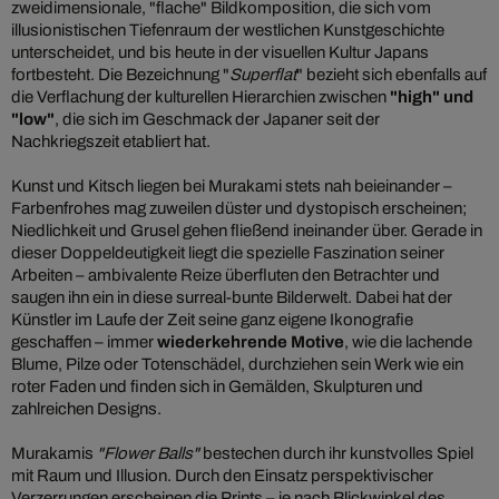
zweidimensionale, "flache" Bildkomposition, die sich vom
illusionistischen Tiefenraum der westlichen Kunstgeschichte
unterscheidet, und bis heute in der visuellen Kultur Japans
fortbesteht. Die Bezeichnung "
Superflat
" bezieht sich ebenfalls auf
die Verflachung der kulturellen Hierarchien zwischen
"high" und
"low"
, die sich im Geschmack der Japaner seit der
Nachkriegszeit etabliert hat.
Kunst und Kitsch liegen bei Murakami stets nah beieinander –
Farbenfrohes mag zuweilen düster und dystopisch erscheinen;
Niedlichkeit und Grusel gehen fließend ineinander über. Gerade in
dieser Doppeldeutigkeit liegt die spezielle Faszination seiner
Arbeiten – ambivalente Reize überfluten den Betrachter und
saugen ihn ein in diese surreal-bunte Bilderwelt. Dabei hat der
Künstler im Laufe der Zeit seine ganz eigene Ikonografie
geschaffen – immer
wiederkehrende Motive
, wie die lachende
Blume, Pilze oder Totenschädel, durchziehen sein Werk wie ein
roter Faden und finden sich in Gemälden, Skulpturen und
zahlreichen Designs.
Murakamis
"Flower Balls"
bestechen durch ihr kunstvolles Spiel
mit Raum und Illusion. Durch den Einsatz perspektivischer
Verzerrungen erscheinen die Prints – je nach Blickwinkel des