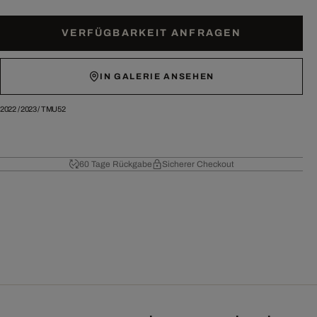
VERFÜGBARKEIT ANFRAGEN
IN GALERIE ANSEHEN
2022
/
2023
/
TMU52
60 Tage Rückgabe
Sicherer Checkout