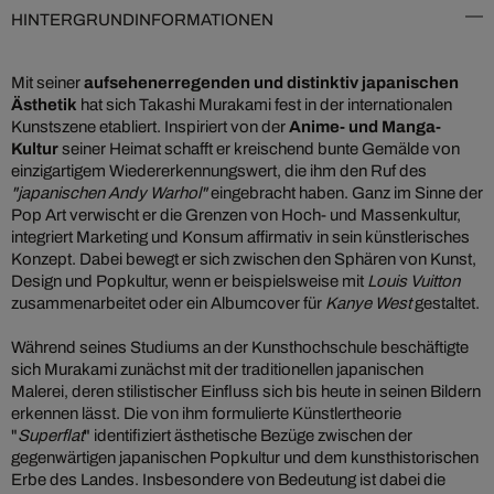
HINTERGRUNDINFORMATIONEN
Mit seiner
aufsehenerregenden und distinktiv japanischen
Ästhetik
hat sich Takashi Murakami fest in der internationalen
Kunstszene etabliert. Inspiriert von der
Anime- und Manga-
Kultur
seiner Heimat schafft er kreischend bunte Gemälde von
einzigartigem Wiedererkennungswert, die ihm den Ruf des
"japanischen Andy Warhol"
eingebracht haben. Ganz im Sinne der
Pop Art verwischt er die Grenzen von Hoch- und Massenkultur,
integriert Marketing und Konsum affirmativ in sein künstlerisches
Konzept. Dabei bewegt er sich zwischen den Sphären von Kunst,
Design und Popkultur, wenn er beispielsweise mit
Louis Vuitton
zusammenarbeitet oder ein Albumcover für
Kanye West
gestaltet.
Während seines Studiums an der Kunsthochschule beschäftigte
sich Murakami zunächst mit der traditionellen japanischen
Malerei, deren stilistischer Einfluss sich bis heute in seinen Bildern
erkennen lässt. Die von ihm formulierte Künstlertheorie
"
Superflat
" identifiziert ästhetische Bezüge zwischen der
gegenwärtigen japanischen Popkultur und dem kunsthistorischen
Erbe des Landes. Insbesondere von Bedeutung ist dabei die