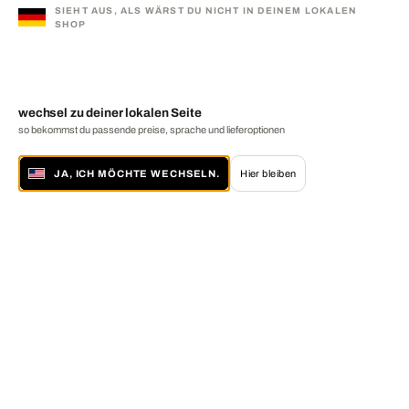
SIEHT AUS, ALS WÄRST DU NICHT IN DEINEM LOKALEN
SHOP
wechsel zu deiner lokalen Seite
so bekommst du passende preise, sprache und lieferoptionen
JA, ICH MÖCHTE WECHSELN.
Hier bleiben