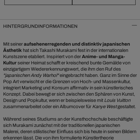
HINTERGRUNDINFORMATIONEN
Mit seiner
aufsehenerregenden und distinktiv japanischen
Ästhetik
hat sich Takashi Murakami fest in der internationalen
Kunstszene etabliert. Inspiriert von der
Anime- und Manga-
Kultur
seiner Heimat schafft er kreischend bunte Gemälde von
einzigartigem Wiedererkennungswert, die ihm den Ruf des
"japanischen Andy Warhol"
eingebracht haben. Ganz im Sinne der
Pop Art verwischt er die Grenzen von Hoch- und Massenkultur,
integriert Marketing und Konsum affirmativ in sein künstlerisches
Konzept. Dabei bewegt er sich zwischen den Sphären von Kunst,
Design und Popkultur, wenn er beispielsweise mit
Louis Vuitton
zusammenarbeitet oder ein Albumcover für
Kanye West
gestaltet.
Während seines Studiums an der Kunsthochschule beschäftigte
sich Murakami zunächst mit der traditionellen japanischen
Malerei, deren stilistischer Einfluss sich bis heute in seinen Bildern
erkennen lässt. Die von ihm formulierte Künstlertheorie