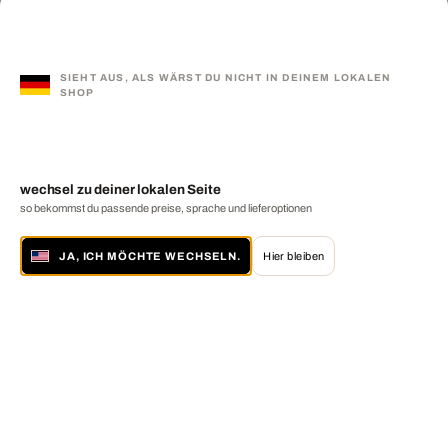
SIEHT AUS, ALS WÄRST DU NICHT IN DEINEM LOKALEN
SHOP
wechsel zu deiner lokalen Seite
so bekommst du passende preise, sprache und lieferoptionen
JA, ICH MÖCHTE WECHSELN.
Hier bleiben