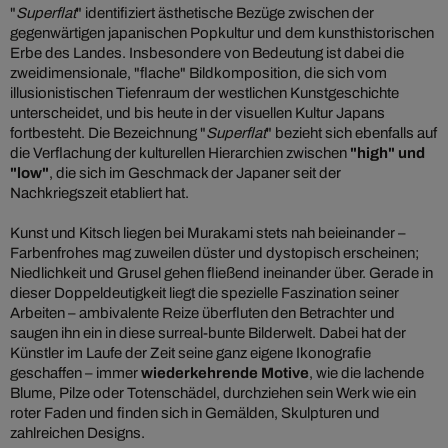
"
Superflat
" identifiziert ästhetische Bezüge zwischen der
gegenwärtigen japanischen Popkultur und dem kunsthistorischen
Erbe des Landes. Insbesondere von Bedeutung ist dabei die
zweidimensionale, "flache" Bildkomposition, die sich vom
illusionistischen Tiefenraum der westlichen Kunstgeschichte
unterscheidet, und bis heute in der visuellen Kultur Japans
fortbesteht. Die Bezeichnung "
Superflat
" bezieht sich ebenfalls auf
die Verflachung der kulturellen Hierarchien zwischen
"high" und
"low"
, die sich im Geschmack der Japaner seit der
Nachkriegszeit etabliert hat.
Kunst und Kitsch liegen bei Murakami stets nah beieinander –
Farbenfrohes mag zuweilen düster und dystopisch erscheinen;
Niedlichkeit und Grusel gehen fließend ineinander über. Gerade in
dieser Doppeldeutigkeit liegt die spezielle Faszination seiner
Arbeiten – ambivalente Reize überfluten den Betrachter und
saugen ihn ein in diese surreal-bunte Bilderwelt. Dabei hat der
Künstler im Laufe der Zeit seine ganz eigene Ikonografie
geschaffen – immer
wiederkehrende Motive
, wie die lachende
Blume, Pilze oder Totenschädel, durchziehen sein Werk wie ein
roter Faden und finden sich in Gemälden, Skulpturen und
zahlreichen Designs.