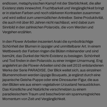
endlosen, metaphysischen Kampf mit der Sterblichkeit, die aller
Existenz stets innewohnt. Fruchtbarkeit und Vergänglichkeit bringt
er in starken Farben und noch stärkeren Kontrasten zusammen
und wird selbst zum unermüdlichen Antreiber. Seine Produktivität,
die auch mit über 80 Jahren nicht nachlässt, wird dabei zum
Sinnbild in den zahlreichen Polaroids, die vom Werden und
Vergehen erzählen.
In den Flower Arbeiten inszeniert Araki die symbolträchtige
Schönheit der Blumen in üppiger und unmittelbarer Art. In einem
Wettbewerb der Farben ringen die Blüten miteinander und sind
bemüht, das Dunkel der Nicht-Existenz zu besiegen. Schönheit
und Tod finden in den Polaroids zu einer innigen Umarmung. Eng
angelehnt an die Flower-Arbeiten sind die seit 2015 entstandenen
Werke der Serie PARADISE. Der Blick weitet sich, aus einzelnen
Blumenmotiven werden üppige Bouquets, je ergänzt durch eine
japanische Geisha-Puppe oder eine Dinosaurier-Figur, die aus
den Blüten wie aus einem vegetativen Urzustand herausblicken.
Das Künstliche und Natürliche verschmelzen zu einem
paradiesischem Traum und beschwören ein spannunsgreiches
Momentum von Zeit und Vergänglichkeit.