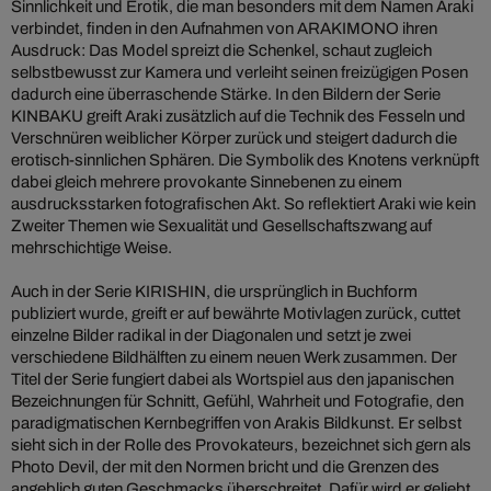
Sinnlichkeit und Erotik, die man besonders mit dem Namen Araki
verbindet, finden in den Aufnahmen von ARAKIMONO ihren
Ausdruck: Das Model spreizt die Schenkel, schaut zugleich
selbstbewusst zur Kamera und verleiht seinen freizügigen Posen
dadurch eine überraschende Stärke. In den Bildern der Serie
KINBAKU greift Araki zusätzlich auf die Technik des Fesseln und
Verschnüren weiblicher Körper zurück und steigert dadurch die
erotisch-sinnlichen Sphären. Die Symbolik des Knotens verknüpft
dabei gleich mehrere provokante Sinnebenen zu einem
ausdrucksstarken fotografischen Akt. So reflektiert Araki wie kein
Zweiter Themen wie Sexualität und Gesellschaftszwang auf
mehrschichtige Weise.
Auch in der Serie KIRISHIN, die ursprünglich in Buchform
publiziert wurde, greift er auf bewährte Motivlagen zurück, cuttet
einzelne Bilder radikal in der Diagonalen und setzt je zwei
verschiedene Bildhälften zu einem neuen Werk zusammen. Der
Titel der Serie fungiert dabei als Wortspiel aus den japanischen
Bezeichnungen für Schnitt, Gefühl, Wahrheit und Fotografie, den
paradigmatischen Kernbegriffen von Arakis Bildkunst. Er selbst
sieht sich in der Rolle des Provokateurs, bezeichnet sich gern als
Photo Devil, der mit den Normen bricht und die Grenzen des
angeblich guten Geschmacks überschreitet. Dafür wird er geliebt