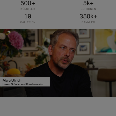
500+
5k+
KÜNSTLER
EDITIONEN
19
350k+
GALLERIEN
SAMMLER