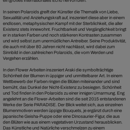
ein großes internationales Echo hervorrufen.
In seinen Polaroids greift der Künstler die Thematik von Liebe,
Sexualität und Anziehungskraft auf, inszeniert diese aber in einem
endlosen, metaphysischen Kampf mit der Sterblichkeit, die aller
Existenz stets innewohnt. Fruchtbarkeit und Vergänglichkeit bringt
er in starken Farben und noch stärkeren Kontrasten zusammen
und wird selbst zum unermüdlichen Antreiber. Seine Produktivität,
die auch mit über 80 Jahren nicht nachlässt, wird dabei zum
Sinnbild in den zahlreichen Polaroids, die vom Werden und
Vergehen erzählen.
In den Flower Arbeiten inszeniert Araki die symbolträchtige
Schönheit der Blumen in üppiger und unmittelbarer Art. In einem
Wettbewerb der Farben ringen die Blüten miteinander und sind
bemüht, das Dunkel der Nicht-Existenz zu besiegen. Schönheit
und Tod finden in den Polaroids zu einer innigen Umarmung. Eng
angelehnt an die Flower-Arbeiten sind die seit 2015 entstandenen
Werke der Serie PARADISE. Der Blick weitet sich, aus einzelnen
Blumenmotiven werden üppige Bouquets, je ergänzt durch eine
japanische Geisha-Puppe oder eine Dinosaurier-Figur, die aus
den Blüten wie aus einem vegetativen Urzustand herausblicken.
Das Künstliche und Natürliche verschmelzen zu einem