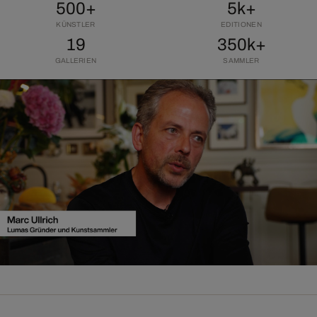
500+
5k+
KÜNSTLER
EDITIONEN
19
350k+
GALLERIEN
SAMMLER