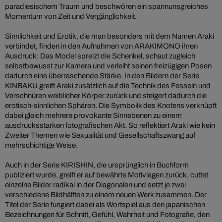
paradiesischem Traum und beschwören ein spannunsgreiches
Momentum von Zeit und Vergänglichkeit.
Sinnlichkeit und Erotik, die man besonders mit dem Namen Araki
verbindet, finden in den Aufnahmen von ARAKIMONO ihren
Ausdruck: Das Model spreizt die Schenkel, schaut zugleich
selbstbewusst zur Kamera und verleiht seinen freizügigen Posen
dadurch eine überraschende Stärke. In den Bildern der Serie
KINBAKU greift Araki zusätzlich auf die Technik des Fesseln und
Verschnüren weiblicher Körper zurück und steigert dadurch die
erotisch-sinnlichen Sphären. Die Symbolik des Knotens verknüpft
dabei gleich mehrere provokante Sinnebenen zu einem
ausdrucksstarken fotografischen Akt. So reflektiert Araki wie kein
Zweiter Themen wie Sexualität und Gesellschaftszwang auf
mehrschichtige Weise.
Auch in der Serie KIRISHIN, die ursprünglich in Buchform
publiziert wurde, greift er auf bewährte Motivlagen zurück, cuttet
einzelne Bilder radikal in der Diagonalen und setzt je zwei
verschiedene Bildhälften zu einem neuen Werk zusammen. Der
Titel der Serie fungiert dabei als Wortspiel aus den japanischen
Bezeichnungen für Schnitt, Gefühl, Wahrheit und Fotografie, den