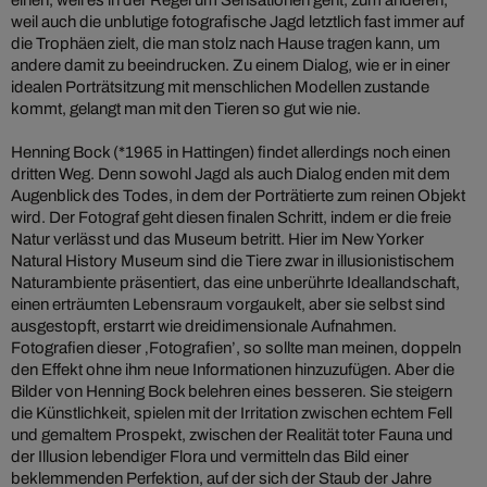
einen, weil es in der Regel um Sensationen geht, zum anderen,
weil auch die unblutige fotografische Jagd letztlich fast immer auf
die Trophäen zielt, die man stolz nach Hause tragen kann, um
andere damit zu beeindrucken. Zu einem Dialog, wie er in einer
idealen Porträtsitzung mit menschlichen Modellen zustande
kommt, gelangt man mit den Tieren so gut wie nie.
Henning Bock (*1965 in Hattingen) findet allerdings noch einen
dritten Weg. Denn sowohl Jagd als auch Dialog enden mit dem
Augenblick des Todes, in dem der Porträtierte zum reinen Objekt
wird. Der Fotograf geht diesen finalen Schritt, indem er die freie
Natur verlässt und das Museum betritt. Hier im New Yorker
Natural History Museum sind die Tiere zwar in illusionistischem
Naturambiente präsentiert, das eine unberührte Ideallandschaft,
einen erträumten Lebensraum vorgaukelt, aber sie selbst sind
ausgestopft, erstarrt wie dreidimensionale Aufnahmen.
Fotografien dieser ‚Fotografien’, so sollte man meinen, doppeln
den Effekt ohne ihm neue Informationen hinzuzufügen. Aber die
Bilder von Henning Bock belehren eines besseren. Sie steigern
die Künstlichkeit, spielen mit der Irritation zwischen echtem Fell
und gemaltem Prospekt, zwischen der Realität toter Fauna und
der Illusion lebendiger Flora und vermitteln das Bild einer
beklemmenden Perfektion, auf der sich der Staub der Jahre