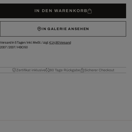
IN DEN WARENKORB
IN GALERIE ANSEHEN
Versand in 5 Tagen /
inkl. MwSt. / zzgl.
€ 14,90
Versand
2007
/
2007
/
HBO50
Zertifikat inklusive
60 Tage Rückgabe
Sicherer Checkout