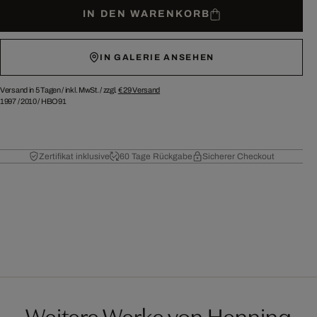
IN DEN WARENKORB
IN GALERIE ANSEHEN
Versand in 5 Tagen /
inkl. MwSt. / zzgl.
€ 29
Versand
1997
/
2010
/
HBO91
Zertifikat inklusive
60 Tage Rückgabe
Sicherer Checkout
Weitere Werke von Henning