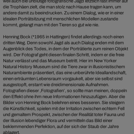
weil auch die unblutige fotografische Jagd letztlich fast immer auf
die Trophäen zielt, die man stolz nach Hause tragen kann, um
andere damit zu beeindrucken. Zu einem Dialog, wie er in einer
idealen Porträtsitzung mit menschlichen Modellen zustande
kommt, gelangt man mit den Tieren so gut wie nie.
Henning Bock (*1965 in Hattingen) findet allerdings noch einen
dritten Weg. Denn sowohl Jagd als auch Dialog enden mit dem
Augenblick des Todes, in dem der Porträtierte zum reinen Objekt
wird. Der Fotograf geht diesen finalen Schritt, indem er die freie
Natur verlässt und das Museum betritt. Hier im New Yorker
Natural History Museum sind die Tiere zwar in illusionistischem
Naturambiente präsentiert, das eine unberührte Ideallandschaft,
einen erträumten Lebensraum vorgaukelt, aber sie selbst sind
ausgestopft, erstarrt wie dreidimensionale Aufnahmen.
Fotografien dieser ‚Fotografien’, so sollte man meinen, doppeln
den Effekt ohne ihm neue Informationen hinzuzufügen. Aber die
Bilder von Henning Bock belehren eines besseren. Sie steigern
die Künstlichkeit, spielen mit der Irritation zwischen echtem Fell
und gemaltem Prospekt, zwischen der Realität toter Fauna und
der Illusion lebendiger Flora und vermitteln das Bild einer
beklemmenden Perfektion, auf der sich der Staub der Jahre
ablagert.