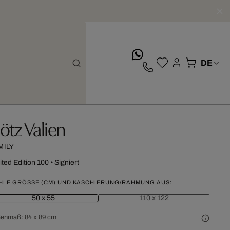
whatsApp
ötz Valien
MILY
ited Edition 100
•
Signiert
HLE GRÖSSE (CM) UND KASCHIERUNG/RAHMUNG AUS:
50 x 55
110 x 122
ßenmaß:
84 x 89 cm