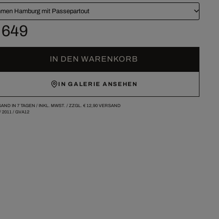
men Hamburg mit Passepartout
 649
IN DEN WARENKORB
IN GALERIE ANSEHEN
AND IN 7 TAGEN /
INKL. MWST. / ZZGL.
€ 12,90
VERSAND
/
2011
/
GVA12