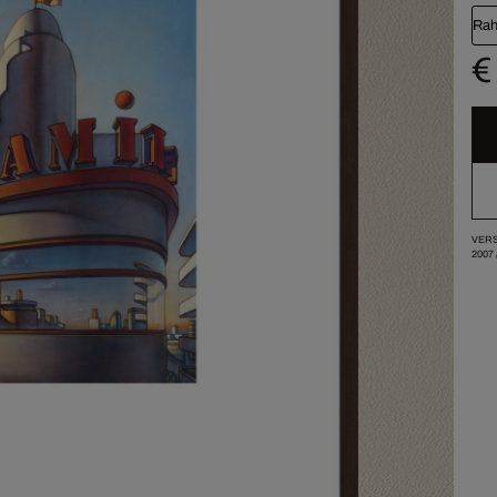
Rah
€
VERS
2007