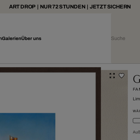
ART DROP | NUR 72 STUNDEN | JETZT SICHERN
n
Galerien
Über uns
G
FA
Lim
WÄ
Au