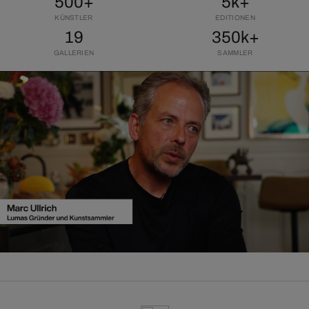
500+
5k+
KÜNSTLER
EDITIONEN
19
350k+
GALLERIEN
SAMMLER