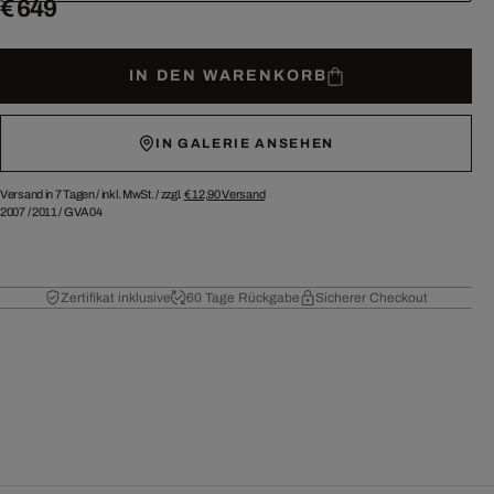
€ 649
IN DEN WARENKORB
IN GALERIE ANSEHEN
Versand in 7 Tagen /
inkl. MwSt. / zzgl.
€ 12,90
Versand
2007
/
2011
/
GVA04
Zertifikat inklusive
60 Tage Rückgabe
Sicherer Checkout