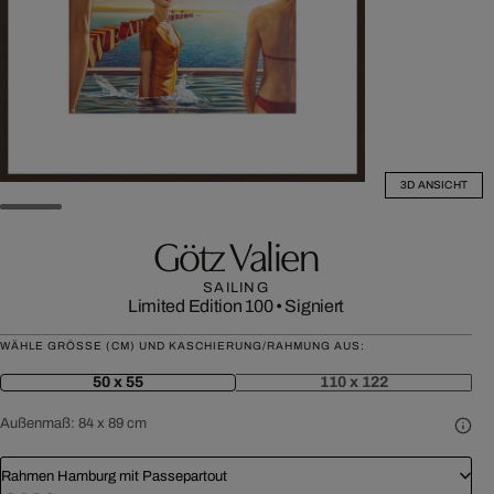
3D ANSICHT
Götz Valien
SAILING
Limited Edition 100
•
Signiert
WÄHLE GRÖSSE (CM) UND KASCHIERUNG/RAHMUNG AUS:
50 x 55
110 x 122
Außenmaß:
84 x 89 cm
Rahmen Hamburg mit Passepartout