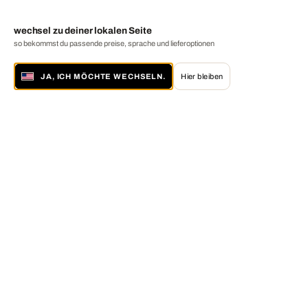
wechsel zu deiner lokalen Seite
so bekommst du passende preise, sprache und lieferoptionen
JA, ICH MÖCHTE WECHSELN.
Hier bleiben