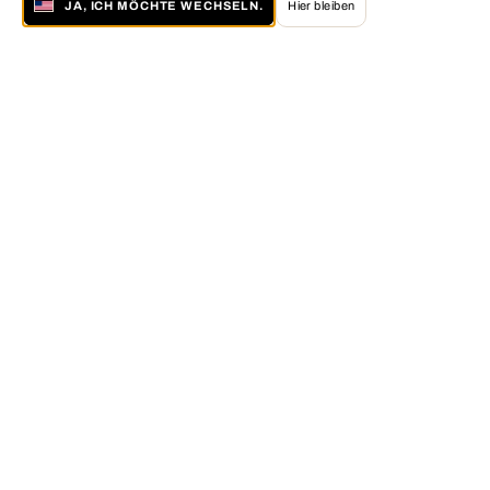
JA, ICH MÖCHTE WECHSELN.
Hier bleiben
Über LUMAS
Die LUMAS Idee