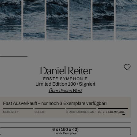
Daniel Reiter
ERSTE SYMPHONIE
Limited Edition 100
•
Signiert
Über dieses Werk
Fast Ausverkauft – nur noch 3 Exemplare verfügbar!
GEHEIMTIPP
BELIEBT
STARK NACHGEFRAGT
LETZTE EXEMPLARE
6 x (150 x 42)
Letzte Exemplare