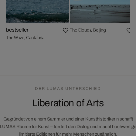
The Clouds, Beijing
bestseller
b
The Wave, Cantabria
T
DER LUMAS UNTERSCHIED
Liberation of Arts
Gegründet von einem Sammler und einer Kunsthistorikerin schafft
LUMAS Räume für Kunst – fördert den Dialog und macht hochwertig
limitierte Editionen für mehr Menschen zugänglich.