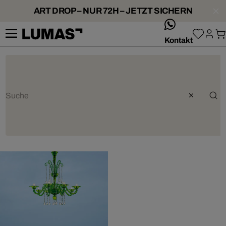
ART DROP – NUR 72H – JETZT SICHERN
whatsApp
Kontakt