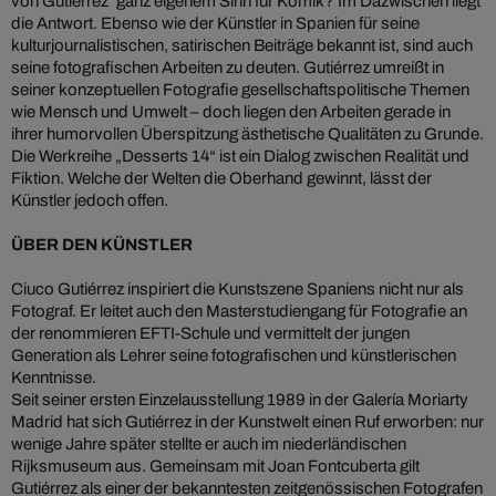
von Gutiérrez‘ ganz eigenem Sinn für Komik? Im Dazwischen liegt
die Antwort. Ebenso wie der Künstler in Spanien für seine
kulturjournalistischen, satirischen Beiträge bekannt ist, sind auch
seine fotografischen Arbeiten zu deuten. Gutiérrez umreißt in
seiner konzeptuellen Fotografie gesellschaftspolitische Themen
wie Mensch und Umwelt – doch liegen den Arbeiten gerade in
ihrer humorvollen Überspitzung ästhetische Qualitäten zu Grunde.
Die Werkreihe „Desserts 14“ ist ein Dialog zwischen Realität und
Fiktion. Welche der Welten die Oberhand gewinnt, lässt der
Künstler jedoch offen.
ÜBER DEN KÜNSTLER
Ciuco Gutiérrez inspiriert die Kunstszene Spaniens nicht nur als
Fotograf. Er leitet auch den Masterstudiengang für Fotografie an
der renommieren EFTI-Schule und vermittelt der jungen
Generation als Lehrer seine fotografischen und künstlerischen
Kenntnisse.
Seit seiner ersten Einzelausstellung 1989 in der Galería Moriarty
Madrid hat sich Gutiérrez in der Kunstwelt einen Ruf erworben: nur
wenige Jahre später stellte er auch im niederländischen
Rijksmuseum aus. Gemeinsam mit Joan Fontcuberta gilt
Gutiérrez als einer der bekanntesten zeitgenössischen Fotografen