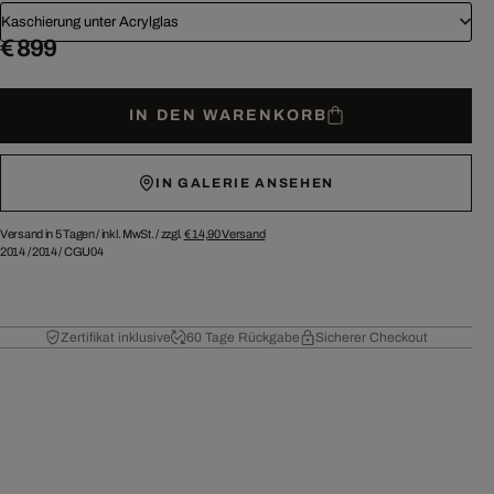
Kaschierung unter Acrylglas
€ 899
IN DEN WARENKORB
IN GALERIE ANSEHEN
Versand in 5 Tagen /
inkl. MwSt. / zzgl.
€ 14,90
Versand
2014
/
2014
/
CGU04
Zertifikat inklusive
60 Tage Rückgabe
Sicherer Checkout