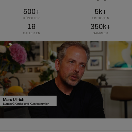
500+
5k+
KÜNSTLER
EDITIONEN
19
350k+
GALLERIEN
SAMMLER