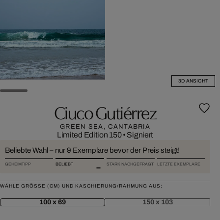
3D ANSICHT
Ciuco Gutiérrez
GREEN SEA, CANTABRIA
Limited Edition 150
•
Signiert
Beliebte Wahl – nur 9 Exemplare bevor der Preis steigt!
GEHEIMTIPP
BELIEBT
STARK NACHGEFRAGT
LETZTE EXEMPLARE
WÄHLE GRÖSSE (CM) UND KASCHIERUNG/RAHMUNG AUS:
100 x 69
150 x 103