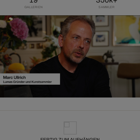
19
350k+
GALLERIEN
SAMMLER
FERTIG ZUM AUFHÄNGEN