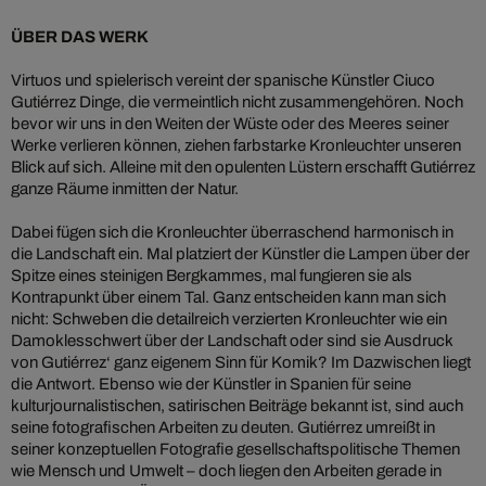
ÜBER DAS WERK
Virtuos und spielerisch vereint der spanische Künstler Ciuco
Gutiérrez Dinge, die vermeintlich nicht zusammengehören. Noch
bevor wir uns in den Weiten der Wüste oder des Meeres seiner
Werke verlieren können, ziehen farbstarke Kronleuchter unseren
Blick auf sich. Alleine mit den opulenten Lüstern erschafft Gutiérrez
ganze Räume inmitten der Natur.
Dabei fügen sich die Kronleuchter überraschend harmonisch in
die Landschaft ein. Mal platziert der Künstler die Lampen über der
Spitze eines steinigen Bergkammes, mal fungieren sie als
Kontrapunkt über einem Tal. Ganz entscheiden kann man sich
nicht: Schweben die detailreich verzierten Kronleuchter wie ein
Damoklesschwert über der Landschaft oder sind sie Ausdruck
von Gutiérrez‘ ganz eigenem Sinn für Komik? Im Dazwischen liegt
die Antwort. Ebenso wie der Künstler in Spanien für seine
kulturjournalistischen, satirischen Beiträge bekannt ist, sind auch
seine fotografischen Arbeiten zu deuten. Gutiérrez umreißt in
seiner konzeptuellen Fotografie gesellschaftspolitische Themen
wie Mensch und Umwelt – doch liegen den Arbeiten gerade in