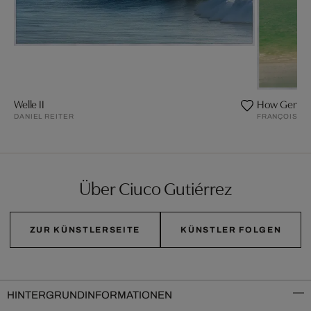
Welle II
How Gentle 
DANIEL REITER
FRANÇOISE 
Über Ciuco Gutiérrez
ZUR KÜNSTLERSEITE
KÜNSTLER FOLGEN
HINTERGRUNDINFORMATIONEN