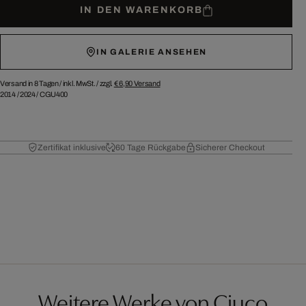
IN DEN WARENKORB
IN GALERIE ANSEHEN
Versand in 8 Tagen /
inkl. MwSt. / zzgl.
€ 6,90
Versand
2014
/
2024
/
CGU400
Zertifikat inklusive
60 Tage Rückgabe
Sicherer Checkout
Weitere Werke von Ciuco