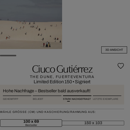
3D ANSICHT
Ciuco Gutiérrez
THE DUNE, FUERTEVENTURA
Limited Edition 150
•
Signiert
Hohe Nachfrage – Bestseller bald ausverkauft!
GEHEIMTIPP
BELIEBT
STARK NACHGEFRAGT
LETZTE EXEMPLARE
WÄHLE GRÖSSE (CM) UND KASCHIERUNG/RAHMUNG AUS:
100 x 69
150 x 103
Bestseller