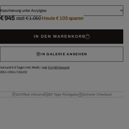
Kaschierung unter Acrylglas
€ 945
statt
€ 1.050
Heute € 105 sparen
IN DEN WARENKORB
IN GALERIE ANSEHEN
Versand in 5 Tagen /
inkl. MwSt. / zzgl.
€ 14,90
Versand
2014
/
2014
/
CGU02
Zertifikat inklusive
60 Tage Rückgabe
Sicherer Checkout