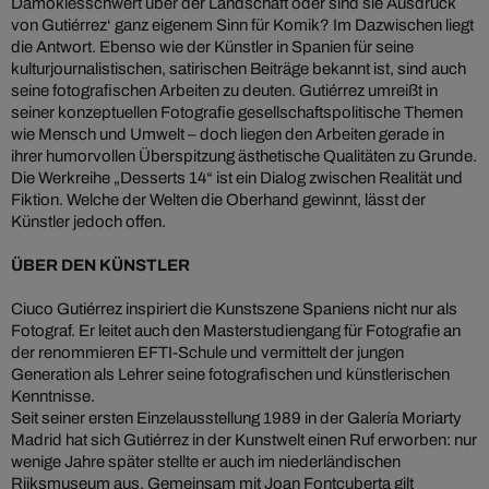
Damoklesschwert über der Landschaft oder sind sie Ausdruck
von Gutiérrez‘ ganz eigenem Sinn für Komik? Im Dazwischen liegt
die Antwort. Ebenso wie der Künstler in Spanien für seine
kulturjournalistischen, satirischen Beiträge bekannt ist, sind auch
seine fotografischen Arbeiten zu deuten. Gutiérrez umreißt in
seiner konzeptuellen Fotografie gesellschaftspolitische Themen
wie Mensch und Umwelt – doch liegen den Arbeiten gerade in
ihrer humorvollen Überspitzung ästhetische Qualitäten zu Grunde.
Die Werkreihe „Desserts 14“ ist ein Dialog zwischen Realität und
Fiktion. Welche der Welten die Oberhand gewinnt, lässt der
Künstler jedoch offen.
ÜBER DEN KÜNSTLER
Ciuco Gutiérrez inspiriert die Kunstszene Spaniens nicht nur als
Fotograf. Er leitet auch den Masterstudiengang für Fotografie an
der renommieren EFTI-Schule und vermittelt der jungen
Generation als Lehrer seine fotografischen und künstlerischen
Kenntnisse.
Seit seiner ersten Einzelausstellung 1989 in der Galería Moriarty
Madrid hat sich Gutiérrez in der Kunstwelt einen Ruf erworben: nur
wenige Jahre später stellte er auch im niederländischen
Rijksmuseum aus. Gemeinsam mit Joan Fontcuberta gilt