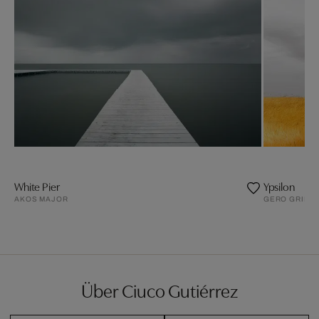
White Pier
Ypsilon
AKOS MAJOR
GERO GRIES
Über Ciuco Gutiérrez