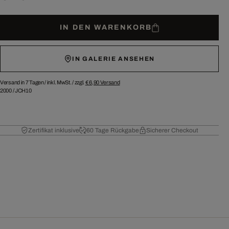
IN DEN WARENKORB
IN GALERIE ANSEHEN
Versand in 7 Tagen /
inkl. MwSt. / zzgl.
€ 6,90
Versand
2000
/
JCH10
Zertifikat inklusive
60 Tage Rückgabe
Sicherer Checkout