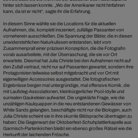
hinter sich lassen konnte. „Wo der Amerikaner nicht hinfahren
kann, da ist er nicht“, sagte ihr die Erfahrung.
In diesem Sinne wählte sie die Locations für die aktuellen
Aufnahmen, die, komplett inszeniert, zufällige Passanten von
vorneherein ausschließen. Die Spannung der Bilder, die in diesen
unwiderstehlichen Naturkulissen entstanden, lebt vom
Zusammenprall einer präzisen Konzeption, die die Fotografin
vorab ausarbeitete, mit der Überraschung, die sie vor Ort
erwartete. Diesmal hat Julia Christe bei den Aufnahmen nicht auf
den Zufall vertraut, nicht nur auf Passanten gewartet, sondern ihre
Protagonisten teilweise selbst mitgebracht und vor Ort mit
eigenwilligen Accessoires ausgestattet. Die fotografischen
Ergebnisse bergen mal untergründige, mal offensive Komik, die
mit Laufsteg-Assoziationen, kleinbürgerlicher Pool-Idylle und
surrealen Gaukeleien aufwartet. Die ungeklärte Frage, wie die
unzähligen Kaulquappen in die neu entstandenen Gewässer von
White Sands gelangten, beschäftigte nicht nur die Biologen, auch
Julia Christe scheint sie in ihre skurrile Bildsprache übertragen zu
haben: Die Gegenwart der Oktoberfest-Schuhplattlerkapelle aus
Garmisch-Partenkirchen bleibt ein ebenso großes Rätsel wie die
Herkunft der laichenden Frösche.