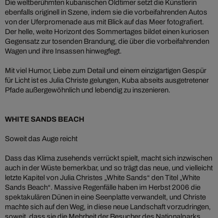
Die weltberühmten kubanischen Oldtimer setzt die Künstlerin
ebenfalls originell in Szene, indem sie die vorbeifahrenden Autos
von der Uferpromenade aus mit Blick auf das Meer fotografiert.
Der helle, weite Horizont des Sommertages bildet einen kuriosen
Gegensatz zur tosenden Brandung, die über die vorbeifahrenden
Wagen und ihre Insassen hinwegfegt.
Mit viel Humor, Liebe zum Detail und einem einzigartigen Gespür
für Licht ist es Julia Christe gelungen, Kuba abseits ausgetretener
Pfade außergewöhnlich und lebendig zu inszenieren.
WHITE SANDS BEACH
Soweit das Auge reicht
Dass das Klima zusehends verrückt spielt, macht sich inzwischen
auch in der Wüste bemerkbar, und so trägt das neue, und vielleicht
letzte Kapitel von Julia Christes „White Sands“ den Titel „White
Sands Beach“. Massive Regenfälle haben im Herbst 2006 die
spektakulären Dünen in eine Seenplatte verwandelt, und Christe
machte sich auf den Weg, in diese neue Landschaft vorzudringen,
soweit, dass sie die Mehrheit der Besucher des Nationalparks