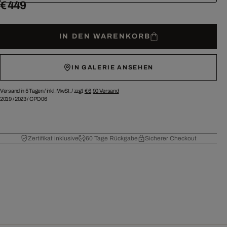
€ 449
IN DEN WARENKORB
IN GALERIE ANSEHEN
Versand in 5 Tagen /
inkl. MwSt. / zzgl.
€ 6,90
Versand
2019
/
2023
/
CPO06
Zertifikat inklusive
60 Tage Rückgabe
Sicherer Checkout