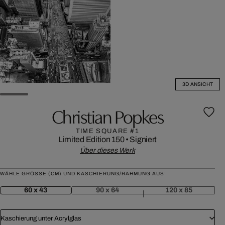
3D ANSICHT
Christian Popkes
TIME SQUARE #1
Limited Edition 150
•
Signiert
Über dieses Werk
WÄHLE GRÖSSE (CM) UND KASCHIERUNG/RAHMUNG AUS:
60 x 43
90 x 64
120 x 85
Kaschierung unter Acrylglas