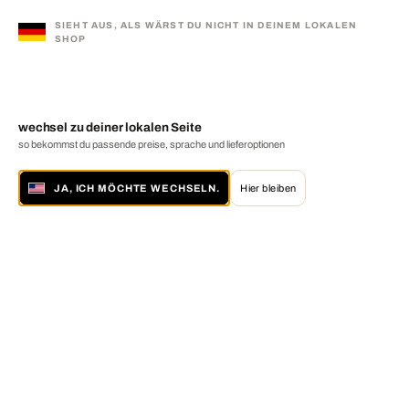
SIEHT AUS, ALS WÄRST DU NICHT IN DEINEM LOKALEN
SHOP
wechsel zu deiner lokalen Seite
so bekommst du passende preise, sprache und lieferoptionen
JA, ICH MÖCHTE WECHSELN.
Hier bleiben