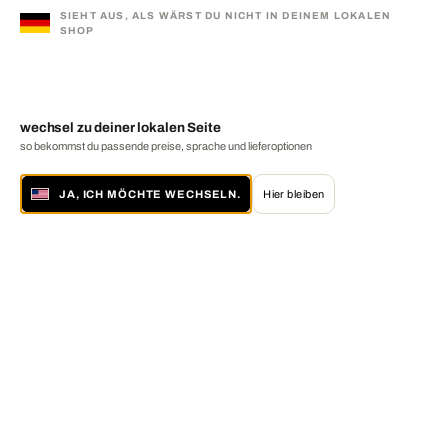
SIEHT AUS, ALS WÄRST DU NICHT IN DEINEM LOKALEN
SHOP
wechsel zu deiner lokalen Seite
so bekommst du passende preise, sprache und lieferoptionen
JA, ICH MÖCHTE WECHSELN.
Hier bleiben