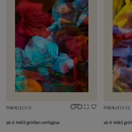
PARALLELS 31
PARALLELS 33
ab € 449
3 größen verfügbar
ab € 449
3 grö