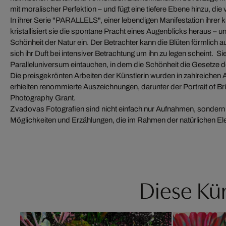
mit moralischer Perfektion – und fügt eine tiefere Ebene hinzu, die 
In ihrer Serie "PARALLELS", einer lebendigen Manifestation ihrer k
kristallisiert sie die spontane Pracht eines Augenblicks heraus – u
Schönheit der Natur ein. Der Betrachter kann die Blüten förmlich 
sich ihr Duft bei intensiver Betrachtung um ihn zu legen scheint. Sie 
Paralleluniversum eintauchen, in dem die Schönheit die Gesetze de
Die preisgekrönten Arbeiten der Künstlerin wurden in zahlreichen 
erhielten renommierte Auszeichnungen, darunter der Portrait of Br
Photography Grant.
Zvadovas Fotografien sind nicht einfach nur Aufnahmen, sondern 
Möglichkeiten und Erzählungen, die im Rahmen der natürlichen El
Diese Kün