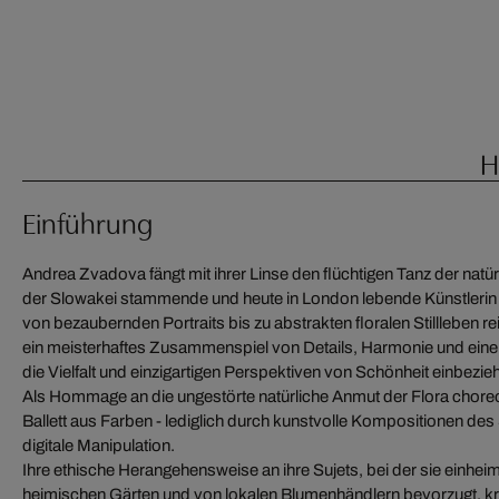
H
Einführung
Andrea Zvadova fängt mit ihrer Linse den flüchtigen Tanz der natür
der Slowakei stammende und heute in London lebende Künstlerin h
von bezaubernden Portraits bis zu abstrakten floralen Stillleben r
ein meisterhaftes Zusammenspiel von Details, Harmonie und einer 
die Vielfalt und einzigartigen Perspektiven von Schönheit einbezie
Als Hommage an die ungestörte natürliche Anmut der Flora choreogr
Ballett aus Farben - lediglich durch kunstvolle Kompositionen des 
digitale Manipulation.
Ihre ethische Herangehensweise an ihre Sujets, bei der sie einhe
heimischen Gärten und von lokalen Blumenhändlern bevorzugt, krö