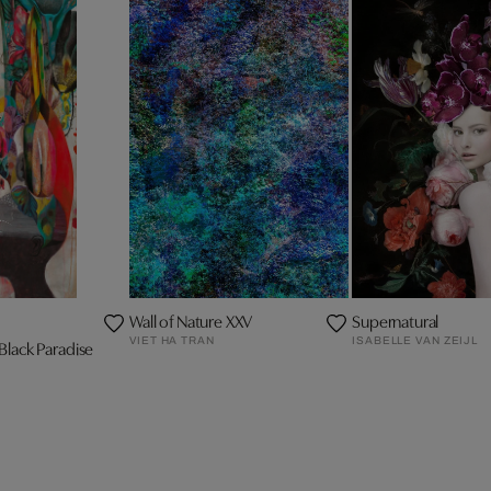
Wall of Nature XXV
Supernatural
VIET HA TRAN
ISABELLE VAN ZEIJL
Black Paradise