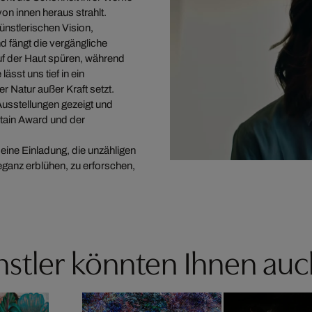
von innen heraus strahlt.
ünstlerischen Vision,
nd fängt die vergängliche
auf der Haut spüren, während
lässt uns tief in ein
r Natur außer Kraft setzt.
Ausstellungen gezeigt und
itain Award und der
eine Einladung, die unzähligen
eganz erblühen, zu erforschen,
stler könnten Ihnen auc