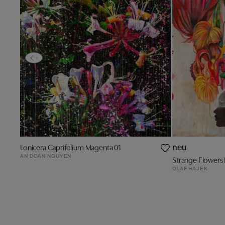
Lonicera Caprifolium Magenta 01
neu
AN DOAN NGUYEN
Strange Flowers 
OLAF HAJEK