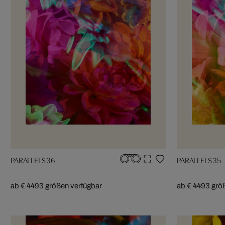
PARALLELS 36
PARALLELS 35
ab € 449
3 größen verfügbar
ab € 449
3 grö