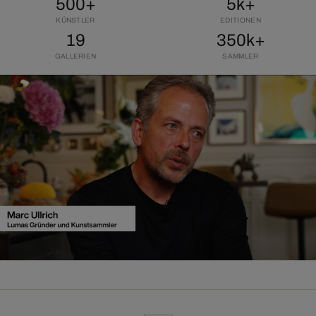
500+
5k+
KÜNSTLER
EDITIONEN
19
350k+
GALLERIEN
SAMMLER