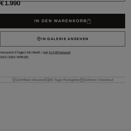
€ 1.990
IN DEN WARENKORB
IN GALERIE ANSEHEN
Versand in 5 Tagen /
inkl. MwSt. / zzgl.
€ 14,90
Versand
2015
/
2024
/
WPA261
Zertifikat inklusive
60 Tage Rückgabe
Sicherer Checkout