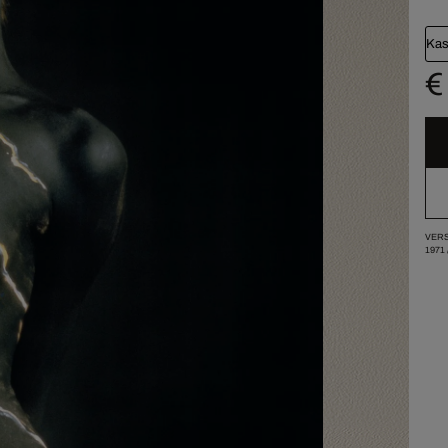
Kas
€
VERS
1971