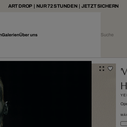
ART DROP | NUR 72 STUNDEN | JETZT SICHERN
n
Galerien
Über uns
'
H
YE
Ope
WÄ