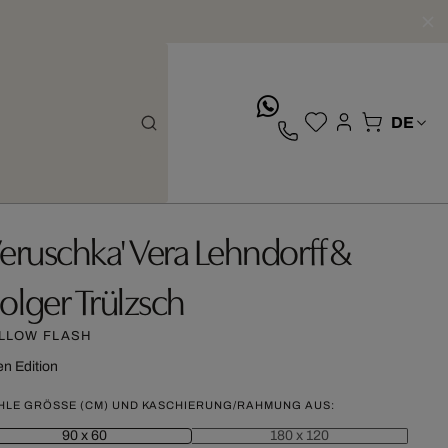
whatsApp
Veruschka' Vera Lehndorff &
olger Trülzsch
LLOW FLASH
n Edition
HLE GRÖSSE (CM) UND KASCHIERUNG/RAHMUNG AUS:
90 x 60
180 x 120