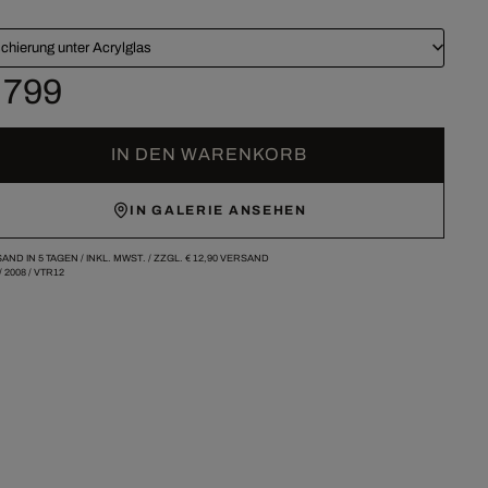
chierung unter Acrylglas
 799
IN DEN WARENKORB
IN GALERIE ANSEHEN
AND IN 5 TAGEN /
INKL. MWST. / ZZGL.
€ 12,90
VERSAND
/
2008
/
VTR12