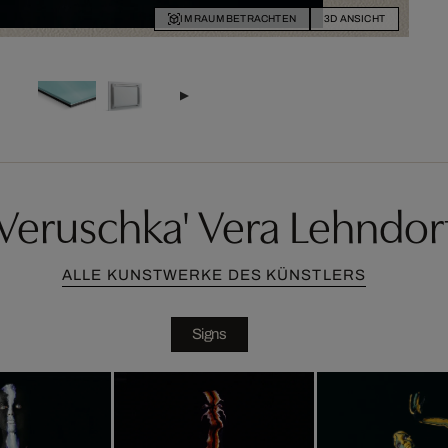
IM RAUM BETRACHTEN
3D ANSICHT
Veruschka' Vera Lehndorf
ALLE KUNSTWERKE DES KÜNSTLERS
Signs