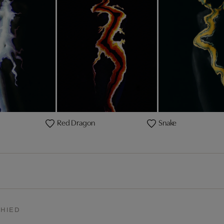
Red Dragon
Snake
HIED