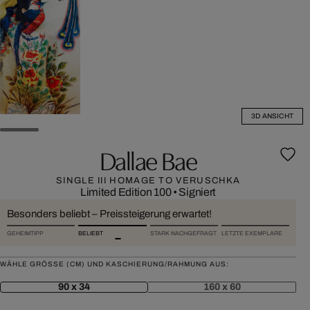
3D ANSICHT
Dallae Bae
SINGLE III HOMAGE TO VERUSCHKA
Limited Edition 100
•
Signiert
Besonders beliebt – Preissteigerung erwartet!
GEHEIMTIPP
BELIEBT
STARK NACHGEFRAGT
LETZTE EXEMPLARE
WÄHLE GRÖSSE (CM) UND KASCHIERUNG/RAHMUNG AUS:
90 x 34
160 x 60