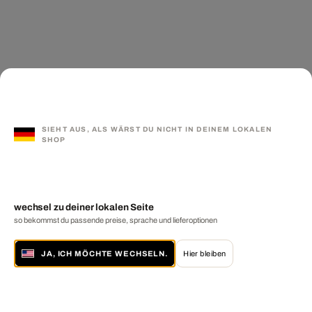
SIEHT AUS, ALS WÄRST DU NICHT IN DEINEM LOKALEN
SHOP
wechsel zu deiner lokalen Seite
so bekommst du passende preise, sprache und lieferoptionen
JA, ICH MÖCHTE WECHSELN.
Hier bleiben