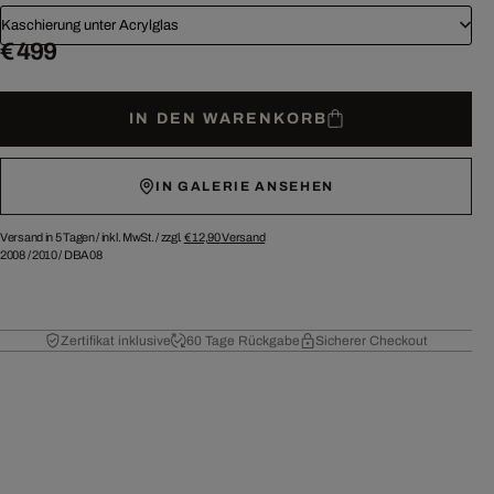
Kaschierung unter Acrylglas
€ 499
IN DEN WARENKORB
IN GALERIE ANSEHEN
Versand in 5 Tagen /
inkl. MwSt. / zzgl.
€ 12,90
Versand
2008
/
2010
/
DBA08
Zertifikat inklusive
60 Tage Rückgabe
Sicherer Checkout