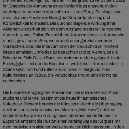
die menschliche Figur so mit dem Hintergrund zu verbinden, dass
im Ergebnis die Anmutung eines Vexierbildes entsteht. In den
sechziger Jahren hatte Veruschka mit ihren Body-Paintings eine
revolutionäre Position in Bezug auf Körperdarstellung und
Körperlichkeit formuliert. Die durchschlagende Wirkung ihrer
Aktionen wiederholt sich mit dem Abstand mehrerer Jahrzehnte
durch das, was Dallae Bae mit ihrer Körpermalerei als Koreanerin
macht, gewissermaßen, wenn auch unter gänzlich anderen
Vorzeichen. Sind die Interventionen der Veruschka im Kontext
ihres damaligen Umfeldes zu betrachten und zu werten, ist die
Brisanz im Falle Dallae Baes noch einmal anders gelagert. In der
Freizügigkeit, mit der die Künstlerin– weibliche – Körperlichkeit in
Szene setzt, rührt und rüttelt sie vor dem Hintergrund ihres
Kulturkreises an Tabus, die Veruschkas Provokation in nichts
nachstehen.
Die kulturelle Prägung der Koreanerin, die in ihrer Heimat Kunst
studierte und lehrte, bestimmt bis heute ihr ästhetisches
Vokabular. Diesem bereitet die Künstlerin durch die Übertragung
der traditionellen koreanischen Malerei („Min-Hwa“) auf den
entblößten Körper eine völlig neue, überraschende Bühne: Im
Ergebnis entsteht die Illusion einer Vereinigung des Körpers mit
dem motivisch in gleicher Weise bemalten Bildhintergrund, in den