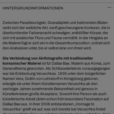
HINTERGRUNDINFORMATIONEN
Zwischen Paradiesvögeln, Granatäpfeln und betörenden Blüten
rankt sich der weibliche Akt: sanft geschwungene Konturen, die in
überbordender Farbenpracht schwelgen, entblößter Körper, der
sich mit asiatischer Flora und Fauna vermählt. In der Hingabe an
die Malerei fügt er sich ein in die Gesamtkomposition, ordnet sich
den Arabesken unter, bis er selbst eine von ihnen wird.
Die Verbindung von Aktfotografie mit traditioneller
koreanischer Malerei
ist für Dallae Bae, Malerin aus Korea, zum
Generalthema geworden. Als Schlüsselerlebnis vorausgegangen
war die Entdeckung Veruschkas. 1939 unter dem bürgerlichen
Namen Vera, Gräfin von Lehndorff in Königsberg geboren,
erlangte sie unter ihrem Künstlernamen Veruschka ab den
sechziger Jahren zunehmende Bekanntheit und genoss in
Künstlerkreisen große Akzeptanz. Sowohl ihre Person als auch
künstlerische Arbeit übten schon früh besondere Faszination auf
Dallae Bae aus. In ihrer 2008 entstandenen „Homage to
Veruschka“ greift sie auf, was sich bereits bei Veruschka findet: