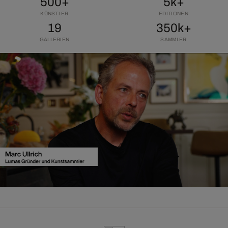
500+
5k+
KÜNSTLER
EDITIONEN
19
350k+
GALLERIEN
SAMMLER