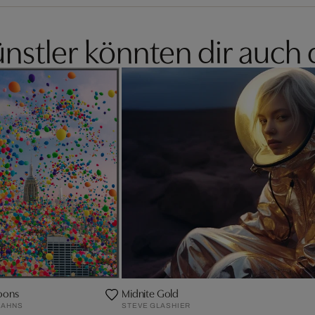
nstler könnten dir auch 
oons
Midnite Gold
JAHNS
STEVE GLASHIER