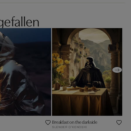
gefallen
Breakfast on the darkside
SLENDER O’KENOSHI