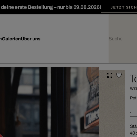
deine erste Bestellung – nur bis 09.08.2026!
JETZT SIC
n
Galerien
Über uns
T
WO
Pet
Stä
40 