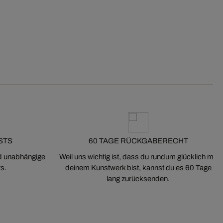
STS
60 TAGE RÜCKGABERECHT
nd unabhängige
Weil uns wichtig ist, dass du rundum glücklich mit
s.
deinem Kunstwerk bist, kannst du es 60 Tage
lang zurücksenden.