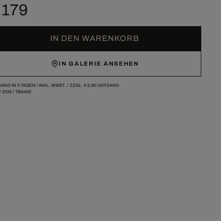
 179
IN DEN WARENKORB
IN GALERIE ANSEHEN
AND IN 5 TAGEN /
INKL. MWST. / ZZGL.
€ 6,90
VERSAND
/
2025
/
TBA400