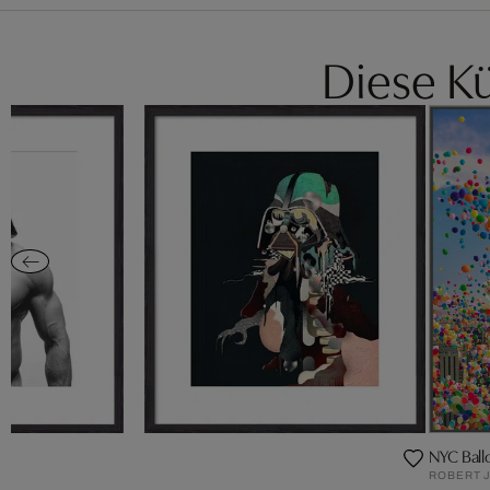
Diese Kü
ki
NYC Ball
ROBERT 