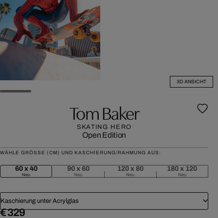
3D ANSICHT
Tom Baker
SKATING HERO
Open Edition
WÄHLE GRÖSSE (CM) UND KASCHIERUNG/RAHMUNG AUS:
60 x 40
90 x 60
120 x 80
180 x 120
Neu
Neu
Neu
Neu
Kaschierung unter Acrylglas
€ 329