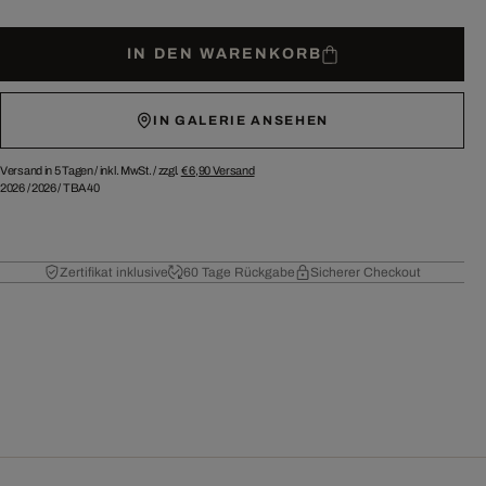
IN DEN WARENKORB
IN GALERIE ANSEHEN
Versand in 5 Tagen /
inkl. MwSt. / zzgl.
€ 6,90
Versand
2026
/
2026
/
TBA40
Zertifikat inklusive
60 Tage Rückgabe
Sicherer Checkout