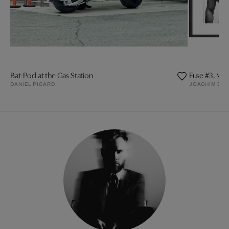
Bat-Pod at the Gas Station
Fuse #3, Mat
DANIEL PICARD
JOACHIM BA