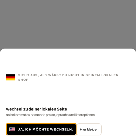
SIEHT AUS, ALS WÄRST DU NICHT IN DEINEM LOKALEN
SHOP
wechsel zu deiner lokalen Seite
so bekommst du passende preise, sprache und lieferoptionen
JA, ICH MÖCHTE WECHSELN.
Hier bleiben