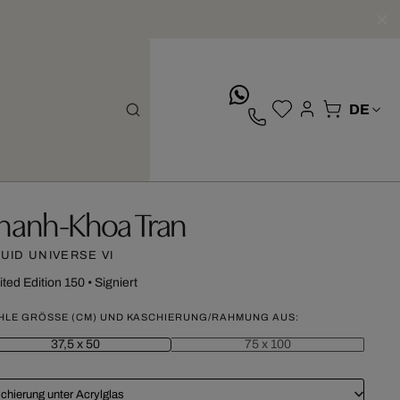
whatsApp
hanh-Khoa Tran
QUID UNIVERSE VI
ited Edition 150
•
Signiert
HLE GRÖSSE (CM) UND KASCHIERUNG/RAHMUNG AUS:
37,5 x 50
75 x 100
chierung unter Acrylglas