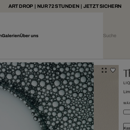
ART DROP | NUR 72 STUNDEN | JETZT SICHERN
n
Galerien
Über uns
T
LI
Lim
WÄ
Kas