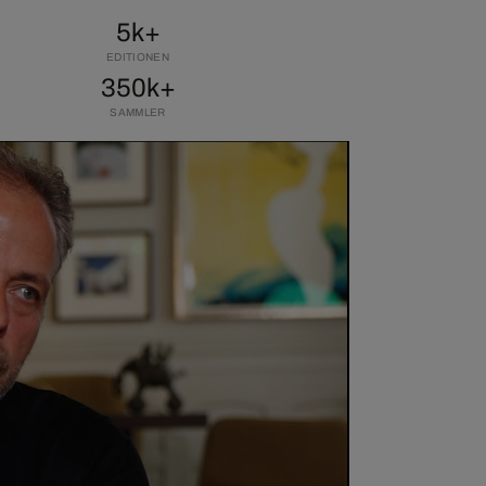
5k+
EDITIONEN
350k+
SAMMLER