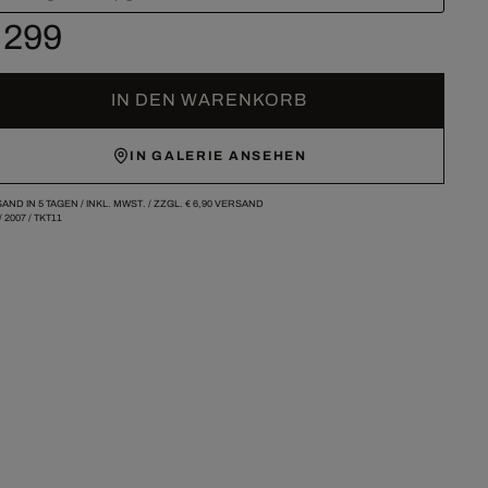
 299
IN DEN WARENKORB
IN GALERIE ANSEHEN
AND IN 5 TAGEN /
INKL. MWST. / ZZGL.
€ 6,90
VERSAND
/
2007
/
TKT11