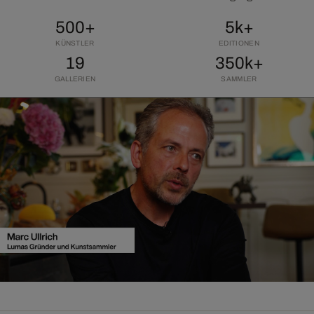
500+
5k+
KÜNSTLER
EDITIONEN
19
350k+
GALLERIEN
SAMMLER