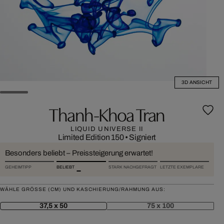
3D ANSICHT
Thanh-Khoa Tran
LIQUID UNIVERSE II
Limited Edition 150
•
Signiert
Besonders beliebt – Preissteigerung erwartet!
GEHEIMTIPP
BELIEBT
STARK NACHGEFRAGT
LETZTE EXEMPLARE
WÄHLE GRÖSSE (CM) UND KASCHIERUNG/RAHMUNG AUS:
37,5 x 50
75 x 100