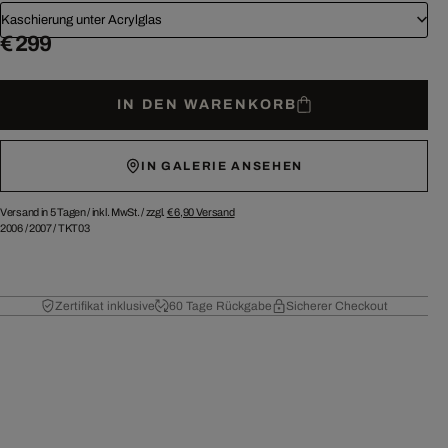
Kaschierung unter Acrylglas
€ 299
IN DEN WARENKORB
IN GALERIE ANSEHEN
Versand in 5 Tagen /
inkl. MwSt. / zzgl.
€ 6,90
Versand
2006
/
2007
/
TKT03
Zertifikat inklusive
60 Tage Rückgabe
Sicherer Checkout