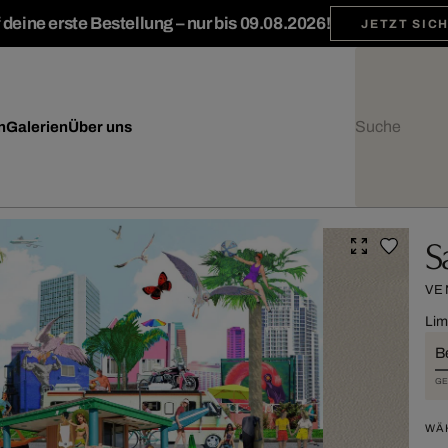
deine erste Bestellung – nur bis 09.08.2026!
JETZT SIC
n
Galerien
Über uns
S
VE
Lim
Be
GE
WÄ