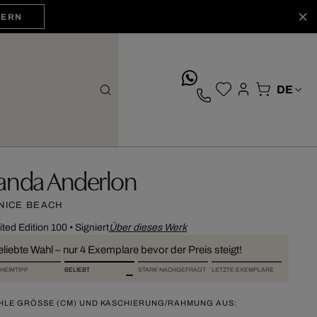
HERN
whatsApp
anda Anderlon
NICE BEACH
ited Edition 100
•
Signiert
Über dieses Werk
liebte Wahl – nur 4 Exemplare bevor der Preis steigt!
HEIMTIPP
BELIEBT
STARK NACHGEFRAGT
LETZTE EXEMPLARE
HLE GRÖSSE (CM) UND KASCHIERUNG/RAHMUNG AUS: