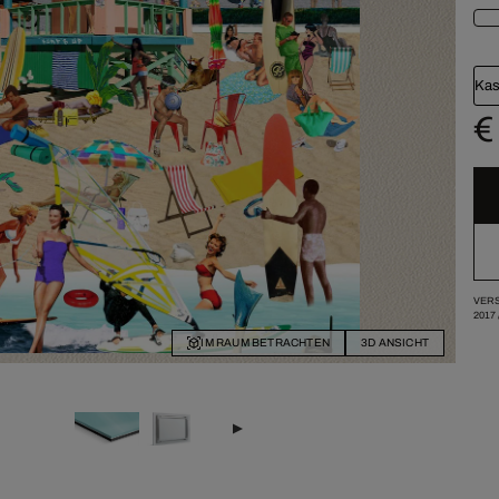
Kas
€
VERS
2017
IM RAUM BETRACHTEN
3D ANSICHT