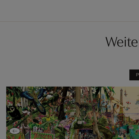
Weite
P