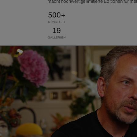
macht hochwertige limitierte Editionen für m
500+
KÜNSTLER
19
GALLERIEN