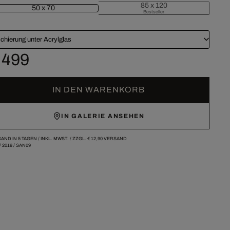
85 x 120
50 x 70
Bestseller
chierung unter Acrylglas
 499
IN DEN WARENKORB
IN GALERIE ANSEHEN
AND IN 5 TAGEN /
INKL. MWST. / ZZGL.
€ 12,90
VERSAND
/
2018
/
SAN09