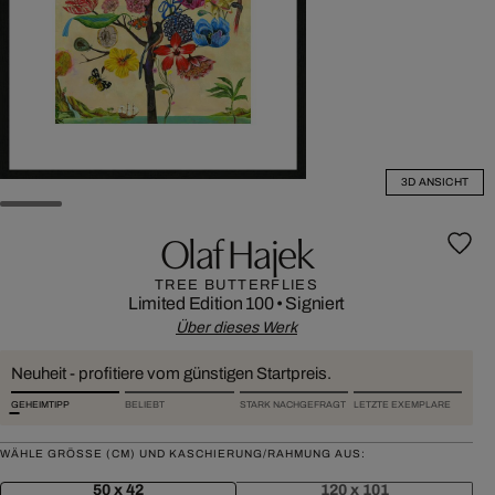
3D ANSICHT
Olaf Hajek
TREE BUTTERFLIES
Limited Edition 100
•
Signiert
Über dieses Werk
Neuheit - profitiere vom günstigen Startpreis.
GEHEIMTIPP
BELIEBT
STARK NACHGEFRAGT
LETZTE EXEMPLARE
WÄHLE GRÖSSE (CM) UND KASCHIERUNG/RAHMUNG AUS:
50 x 42
120 x 101