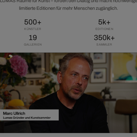
LUMAS Räume für Kunst – fördert den Dialog und macht hochwertig
limitierte Editionen für mehr Menschen zugänglich.
500+
5k+
KÜNSTLER
EDITIONEN
19
350k+
GALLERIEN
SAMMLER