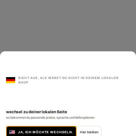
SIEHT AUS, ALS WÄRST DU NICHT IN DEINEM LOKALEN
SHOP
wechsel zu deiner lokalen Seite
so bekommst du passende preise, sprache und lieferoptionen
JA, ICH MÖCHTE WECHSELN.
Hier bleiben