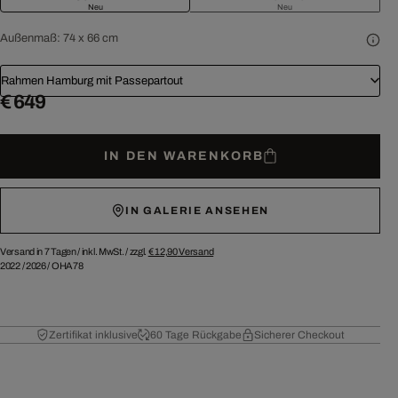
Neu
Neu
Außenmaß:
74 x 66 cm
Rahmen Hamburg mit Passepartout
€ 649
IN DEN WARENKORB
IN GALERIE ANSEHEN
Versand in 7 Tagen /
inkl. MwSt. / zzgl.
€ 12,90
Versand
2022
/
2026
/
OHA78
Zertifikat inklusive
60 Tage Rückgabe
Sicherer Checkout