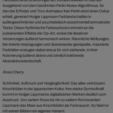
Farbsedimente zu eindringlichen Vibrationswellen im Bild auf.
Ausgehend von dem berühmten Perlin-Noise-Algorithmus, für
den der Erfinder und Tron-Animateur Ken Perlin einst einen Oskar
erhielt, generiert Holger Lippmann Farblandschaften in
außergewöhnlicher und psychedelisch-experimentell anmutender
Textur. Diese rhythmische Farbexplosion erinnert an die
pulsierenden Effekte der Op-Art, wobei die iterativen
Verzerrungen äußerst harmonisch wirken. Räumliche Wölbungen,
fein linierte Verjüngungen und übereinander gestapelte, massierte
Farbfalten erzeugen dabei eine je für sich stehende, in ihrer
Kolorierung äußerst aktive und sinnlich betörende
Abstraktionslandschaft.
Rose Cherry
Schönheit, Aufbruch und Vergänglichkeit: Das alles verkörpern
Kirschblüten in der japanischen Kultur. Ihre starke Symbolkraft
kommt in Holger Lippmanns digitalisierten Werken deutlich zum
Ausdruck. Von zartem Rosa bis hin zu sattem Rot inszeniert
Lippmann das Meer aus Kirschblüten als Farbrausch. So feiert er
mit seinen Bildern ein eigenes Hanami.