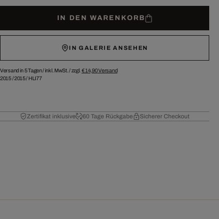
IN DEN WARENKORB
IN GALERIE ANSEHEN
Versand in 5 Tagen /
inkl. MwSt. / zzgl.
€ 14,90
Versand
2015
/
2015
/
HLI77
Zertifikat inklusive
60 Tage Rückgabe
Sicherer Checkout