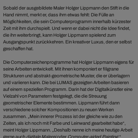
Sobald der ausgebildete Maler Holger Lippmann den Stift in die
Hand nimmt, merkt er, dass ihm etwas fehlt: Die Fülle an
Möglichkeiten, die sein Computerprogramm innerhalb kürzester
Zeit mit ihm durchspielt. Und wenn er dabei nicht die Idee findet,
die ihn weiterbringt, kann Holger Lippmann spielend zum
Ausgangspunkt zurückkehren. Ein kreativer Luxus, den er selbst
geschaffen hat.
Die Computerzeichenprogramme hat Holger Lippmann eigens für
seine Arbeiten entwickelt. Mit ihnen komponiert er filigrane
Strukturen und abstrakt-geometrische Muster, die er überlagern
und variieren kann. Die bei LUMAS gezeigten Arbeiten basieren
auf einem speziellen Programm. Darin hat der Digitalkünstler eine
Vielzahl von Parametern festgelegt, die die Streuung
geometrischer Elemente bestimmen. Lippmann führt dann
verschiedene solcher Kompositionen zu neuen Werken
zusammen. „Mein innerer Prozess ist der gleiche wie zu den
Zeiten, als ich noch mit Farbe und Leinwand gearbeitet habe“,
meint Holger Lippmann. „Deshalb nenne ich meine heutige Arbeit
gerne auch
digitale Malerei
oder
Computer-aided Painting
.“