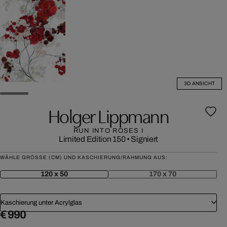
3D ANSICHT
Holger Lippmann
RUN INTO ROSES I
Limited Edition 150
•
Signiert
WÄHLE GRÖSSE (CM) UND KASCHIERUNG/RAHMUNG AUS:
120 x 50
170 x 70
Kaschierung unter Acrylglas
€ 990