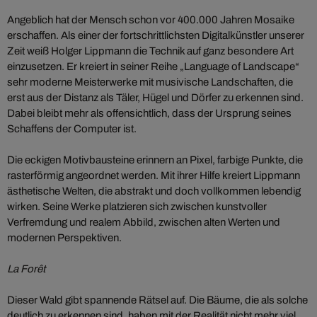
Angeblich hat der Mensch schon vor 400.000 Jahren Mosaike
erschaffen. Als einer der fortschrittlichsten Digitalkünstler unserer
Zeit weiß Holger Lippmann die Technik auf ganz besondere Art
einzusetzen. Er kreiert in seiner Reihe „Language of Landscape“
sehr moderne Meisterwerke mit musivische Landschaften, die
erst aus der Distanz als Täler, Hügel und Dörfer zu erkennen sind.
Dabei bleibt mehr als offensichtlich, dass der Ursprung seines
Schaffens der Computer ist.
Die eckigen Motivbausteine erinnern an Pixel, farbige Punkte, die
rasterförmig angeordnet werden. Mit ihrer Hilfe kreiert Lippmann
ästhetische Welten, die abstrakt und doch vollkommen lebendig
wirken. Seine Werke platzieren sich zwischen kunstvoller
Verfremdung und realem Abbild, zwischen alten Werten und
modernen Perspektiven.
La Forêt
Dieser Wald gibt spannende Rätsel auf. Die Bäume, die als solche
deutlich zu erkennen sind, haben mit der Realität nicht mehr viel