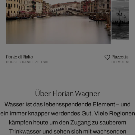
Ponte di Rialto
Piazzetta Sa
HORST & DANIEL ZIELSKE
HELMUT SCHLA
Über Florian Wagner
Wasser ist das lebensspendende Element – und
ein immer knapper werdendes Gut. Viele Regionen
kämpfen heute um den Zugang zu sauberem
Trinkwasser und sehen sich mit wachsenden