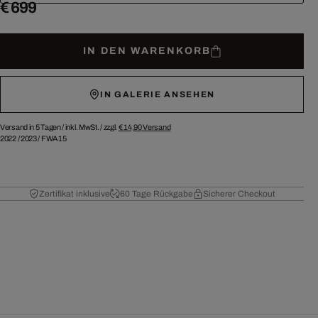
€ 699
IN DEN WARENKORB
IN GALERIE ANSEHEN
Versand in 5 Tagen /
inkl. MwSt. / zzgl.
€ 14,90
Versand
2022
/
2023
/
FWA15
Zertifikat inklusive
60 Tage Rückgabe
Sicherer Checkout