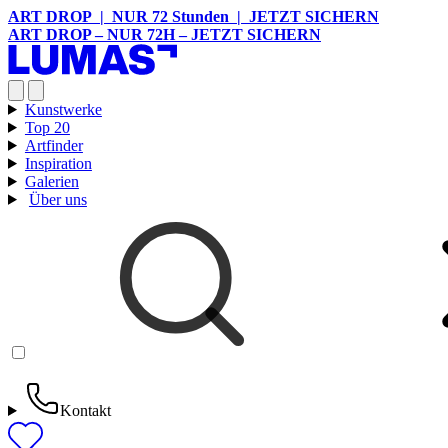
ART DROP | NUR 72 Stunden | JETZT SICHERN
ART DROP – NUR 72H – JETZT SICHERN
Kunstwerke
Top 20
Artfinder
Inspiration
Galerien
Über uns
Kontakt