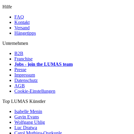
Hilfe
FAQ
Kontakt
Versand
Hängetipps
Unternehmen
B2B
Franchise
Jobs - join the LUMAS team
Presse
Impressum
Datenschutz
AGB
Cookie-Einstellungen
Top LUMAS Künstler
Isabelle Menin
Gavin Evans
Wolfgang Uhlig
Luc Dratwa
Carol Muthiga-Oyekunle