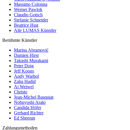
Massimo Colonna
Werner Pawlok
Claudio Gotsch
Stefanie Schneider
Beatrice Hug
Alle LUMAS Künstler
Berühmte Künstler
Marina Abramović
Damien Hirst
Takashi Murakami
Peter Doig
Jeff Koons
Andy Warhol
Zaha Hadid
Ai Weiwei
Christo
Jean-Michel Basquiat
Nobuyoshi Araki
Candida Höfer
Gerhard Richter
Ed Sheeran
Zahlungsmethoden