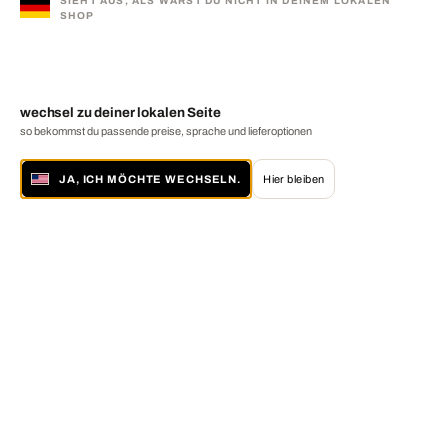
SIEHT AUS, ALS WÄRST DU NICHT IN DEINEM LOKALEN
SHOP
wechsel zu deiner lokalen Seite
so bekommst du passende preise, sprache und lieferoptionen
JA, ICH MÖCHTE WECHSELN.
Hier bleiben