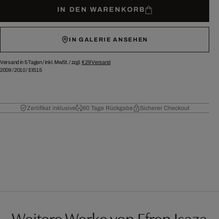
IN DEN WARENKORB
IN GALERIE ANSEHEN
Versand in 5 Tagen /
inkl. MwSt. / zzgl.
€ 29
Versand
2009
/
2010
/
EIS15
Zertifikat inklusive
60 Tage Rückgabe
Sicherer Checkout
Weitere Werke von Efren Isaza