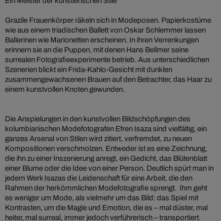
Ein Meister der künstlerischen Stile
Grazile Frauenkörper räkeln sich in Modeposen. Papierkostüme
wie aus einem triadischen Ballett von Oskar Schlemmer lassen
Ballerinen wie Marionetten erscheinen. In ihren Verrenkungen
erinnern sie an die Puppen, mit denen Hans Bellmer seine
surrealen Fotografieexperimente betrieb. Aus unterschiedlichen
Szenerien blickt ein Frida-Kahlo-Gesicht mit dunklen
zusammengewachsenen Brauen auf den Betrachter, das Haar zu
einem kunstvollen Knoten gewunden.
Die Anspielungen in den kunstvollen Bildschöpfungen des
kolumbianischen Modefotografen Efren Isaza sind vielfältig, ein
ganzes Arsenal von Stilen wird zitiert, verfremdet, zu neuen
Kompositionen verschmolzen. Entweder ist es eine Zeichnung,
die ihn zu einer Inszenierung anregt, ein Gedicht, das Blütenblatt
einer Blume oder die Idee von einer Person. Deutlich spürt man in
jedem Werk Isazas die Leidenschaft für eine Arbeit, die den
Rahmen der herkömmlichen Modefotografie sprengt. Ihm geht
es weniger um Mode, als vielmehr um das Bild: das Spiel mit
Kontrasten, um die Magie und Emotion, die es – mal düster, mal
heiter, mal surreal, immer jedoch verführerisch – transportiert.