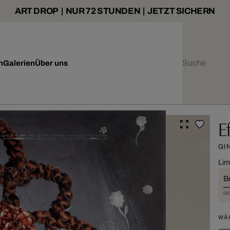
ART DROP | NUR 72 STUNDEN | JETZT SICHERN
n
Galerien
Über uns
E
GI
Lim
B
GE
WÄ