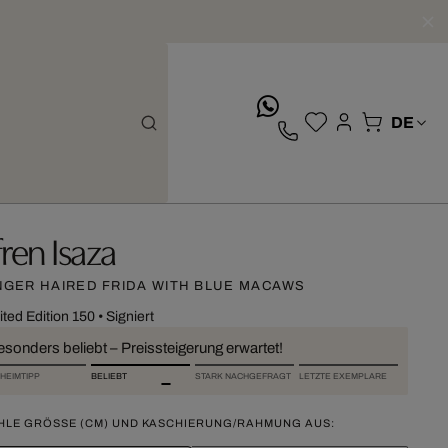
whatsApp
fren Isaza
NGER HAIRED FRIDA WITH BLUE MACAWS
ited Edition 150
•
Signiert
esonders beliebt – Preissteigerung erwartet!
HEIMTIPP
BELIEBT
STARK NACHGEFRAGT
LETZTE EXEMPLARE
HLE GRÖSSE (CM) UND KASCHIERUNG/RAHMUNG AUS: