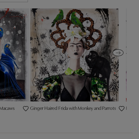
e Macaws
Ginger Haired Frida with Monkey and Parrots
Frida w