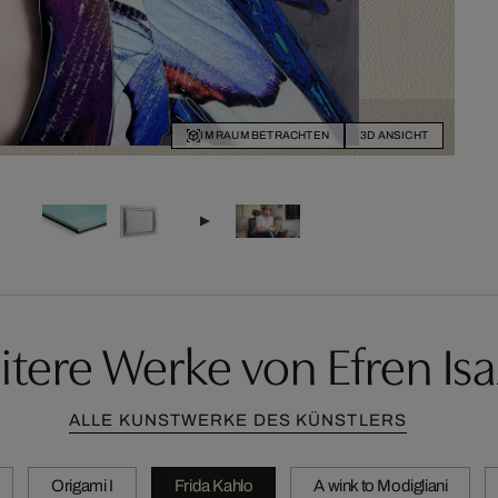
IM RAUM BETRACHTEN
3D ANSICHT
tere Werke von Efren Is
ALLE KUNSTWERKE DES KÜNSTLERS
Origami I
Frida Kahlo
A wink to Modigliani