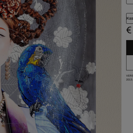
Kas
€
VERS
2013