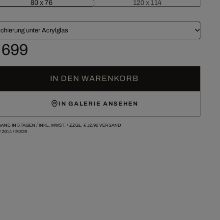
80 x 76
120 x 114
chierung unter Acrylglas
 699
IN DEN WARENKORB
IN GALERIE ANSEHEN
AND IN 5 TAGEN /
INKL. MWST. / ZZGL.
€ 12,90
VERSAND
/
2014
/
EIS29