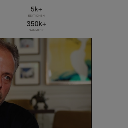
5k+
EDITIONEN
350k+
SAMMLER