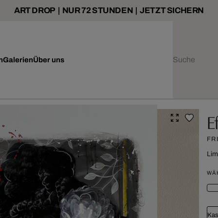
ART DROP | NUR 72 STUNDEN | JETZT SICHERN
n
Galerien
Über uns
E
FR
Lim
WÄ
Kas