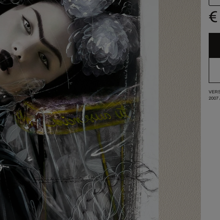
€
VERS
2007