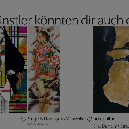
nstler könnten dir auch 
Single IV Homage to Veruschka
bestseller
DALLAE BAE
Eine Dame mit Stra