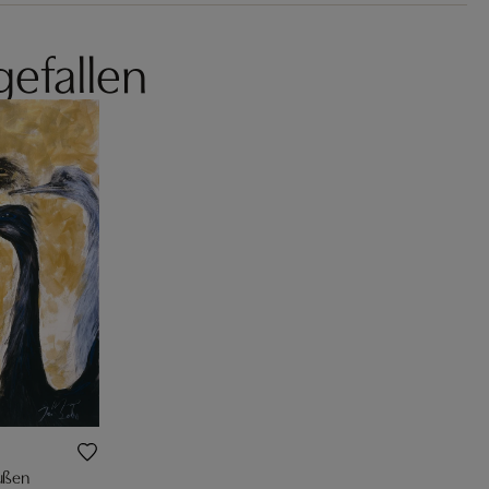
gefallen
ußen