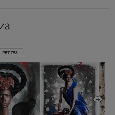
aza
PETITES