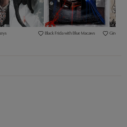
keys
Black Frida with Blue Macaws
Ginger Ha