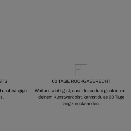
STS
60 TAGE RÜCKGABERECHT
nd unabhängige
Weil uns wichtig ist, dass du rundum glücklich mit
s.
deinem Kunstwerk bist, kannst du es 60 Tage
lang zurücksenden.