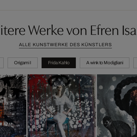
tere Werke von Efren Is
ALLE KUNSTWERKE DES KÜNSTLERS
Origami I
Frida Kahlo
A wink to Modigliani