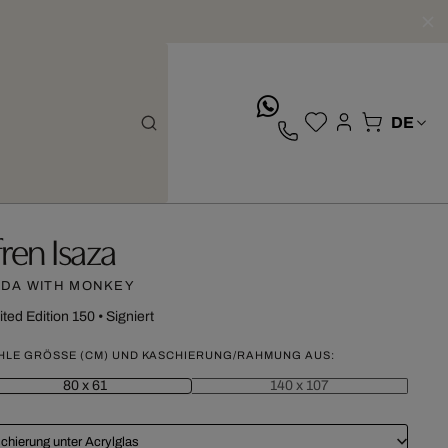
whatsApp
fren Isaza
IDA WITH MONKEY
ited Edition 150
•
Signiert
HLE GRÖSSE (CM) UND KASCHIERUNG/RAHMUNG AUS:
80 x 61
140 x 107
chierung unter Acrylglas