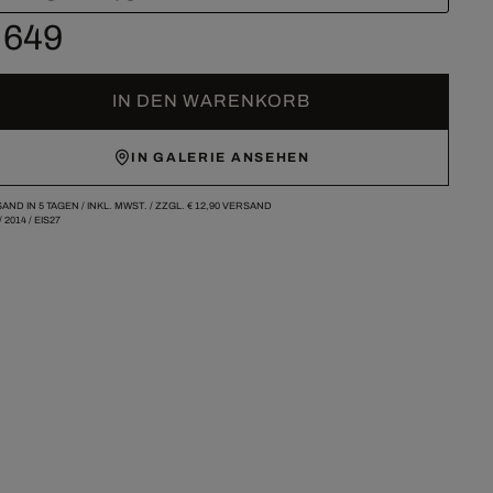
 649
IN DEN WARENKORB
IN GALERIE ANSEHEN
AND IN 5 TAGEN /
INKL. MWST. / ZZGL.
€ 12,90
VERSAND
/
2014
/
EIS27