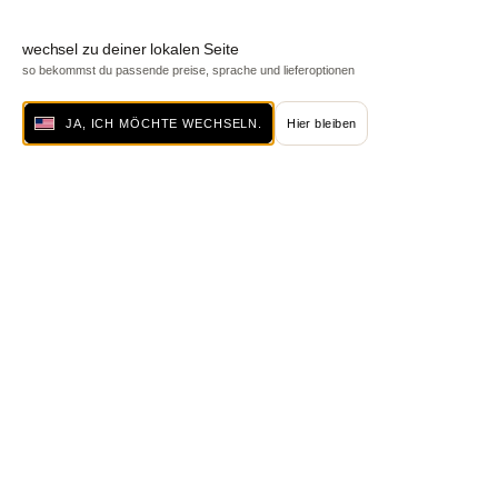
wechsel zu deiner lokalen Seite
so bekommst du passende preise, sprache und lieferoptionen
JA, ICH MÖCHTE WECHSELN.
Hier bleiben