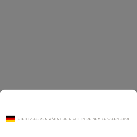
SIEHT AUS, ALS WÄRST DU NICHT IN DEINEM LOKALEN SHOP