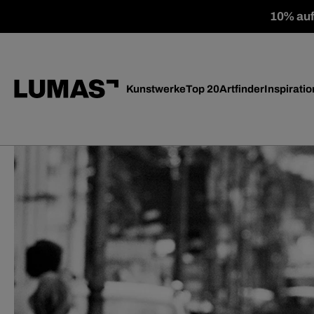
10% auf 
Kunstwerke
Top 20
Artfinder
Inspiratio