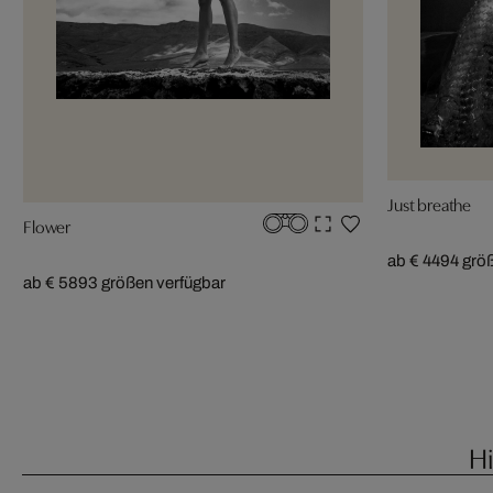
Just breathe
Flower
ab € 449
4 grö
ab € 589
3 größen verfügbar
H