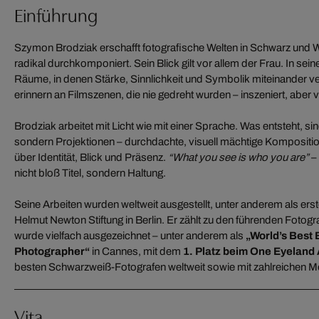
Einführung
Szymon Brodziak erschafft fotografische Welten in Schwarz und W
radikal durchkomponiert. Sein Blick gilt vor allem der Frau. In sein
Räume, in denen Stärke, Sinnlichkeit und Symbolik miteinander v
erinnern an Filmszenen, die nie gedreht wurden – inszeniert, aber 
Brodziak arbeitet mit Licht wie mit einer Sprache. Was entsteht, sin
sondern Projektionen – durchdachte, visuell mächtige Kompositio
über Identität, Blick und Präsenz.
“What you see is who you are”
– 
nicht bloß Titel, sondern Haltung.
Seine Arbeiten wurden weltweit ausgestellt, unter anderem als erst
Helmut Newton Stiftung in Berlin. Er zählt zu den führenden Fotog
wurde vielfach ausgezeichnet – unter anderem als
„World’s Best
Photographer“
in Cannes, mit dem
1. Platz beim One Eyeland
besten Schwarzweiß-Fotografen weltweit sowie mit zahlreichen M
Vita