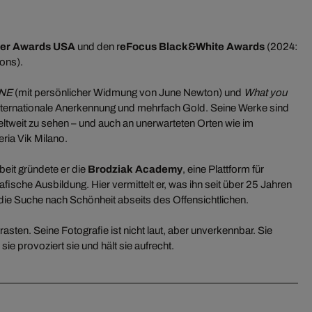
der Awards USA
und den r
eFocus Black&White Awards
(2024:
ons).
NE
(mit persönlicher Widmung von June Newton) und
What you
 internationale Anerkennung und mehrfach Gold. Seine Werke sind
tweit zu sehen – und auch an unerwarteten Orten wie im
ria Vik Milano.
beit gründete er die
Brodziak Academy
, eine Plattform für
fische Ausbildung. Hier vermittelt er, was ihn seit über 25 Jahren
d die Suche nach Schönheit abseits des Offensichtlichen.
trasten. Seine Fotografie ist nicht laut, aber unverkennbar. Sie
ie provoziert sie und hält sie aufrecht.