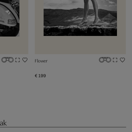
Flower
€ 199
ak