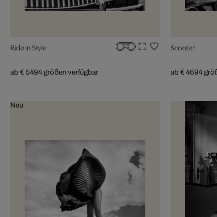
Ride in Style
Scooter
ab € 549
4 größen verfügbar
ab € 469
4 grö
Neu