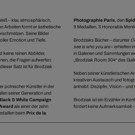
eiß – klar, atmosphärisch,
Photographie Paris
, den
Spi
en Arbeiten formt er ästhetische
9 Medaillen, 3 Honorable Menti
erschmelzen. Seine Bilder
voller Emotion und Tiefe.
Brodziaks Bücher – darunter
O
see is who you are
– erhielten
d keine reinen Abbilder,
in Galerien und Sammlungen wel
nen, die Fragen aufwerfen:
„Brodziak Room 304“ des Galle
dieser Satz ist für Brodziak
Neben seiner künstlerischen Ar
kreativen Austausch und fotogra
er polnischer Künstler in der
antreibt: Disziplin, Vision – un
rafen seiner Generation und
 Black & White Campaign
Brodziak ist ein Erzähler in Kon
 Award
als einer der zehn
fordert keine Aufmerksamkeit – s
edaillen beim
Prix de la