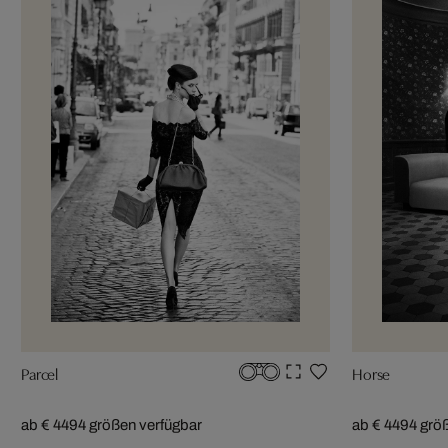
Parcel
Horse
ab € 449
4 größen verfügbar
ab € 449
4 grö