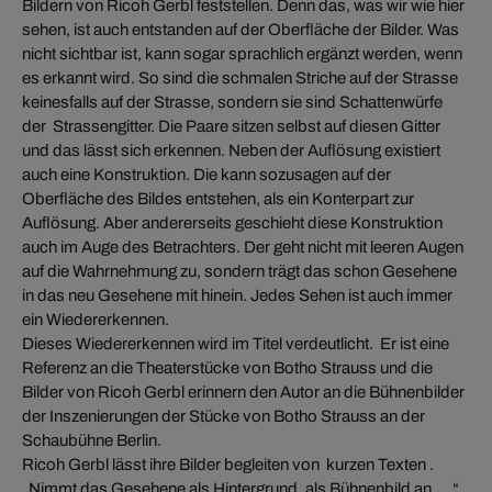
Bildern von Ricoh Gerbl feststellen. Denn das, was wir wie hier
sehen, ist auch entstanden auf der Oberfläche der Bilder. Was
nicht sichtbar ist, kann sogar sprachlich ergänzt werden, wenn
es erkannt wird. So sind die schmalen Striche auf der Strasse
keinesfalls auf der Strasse, sondern sie sind Schattenwürfe
der Strassengitter. Die Paare sitzen selbst auf diesen Gitter
und das lässt sich erkennen. Neben der Auflösung existiert
auch eine Konstruktion. Die kann sozusagen auf der
Oberfläche des Bildes entstehen, als ein Konterpart zur
Auflösung. Aber andererseits geschieht diese Konstruktion
auch im Auge des Betrachters. Der geht nicht mit leeren Augen
auf die Wahrnehmung zu, sondern trägt das schon Gesehene
in das neu Gesehene mit hinein. Jedes Sehen ist auch immer
ein Wiedererkennen.
Dieses Wiedererkennen wird im Titel verdeutlicht. Er ist eine
Referenz an die Theaterstücke von Botho Strauss und die
Bilder von Ricoh Gerbl erinnern den Autor an die Bühnenbilder
der Inszenierungen der Stücke von Botho Strauss an der
Schaubühne Berlin.
Ricoh Gerbl lässt ihre Bilder begleiten von kurzen Texten .
„Nimmt das Gesehene als Hintergrund, als Bühnenbild an, ...“