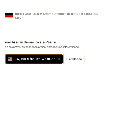
SIEHT AUS, ALS WÄRST DU NICHT IN DEINEM LOKALEN
SHOP
wechsel zu deiner lokalen Seite
so bekommst du passende preise, sprache und lieferoptionen
JA, ICH MÖCHTE WECHSELN.
Hier bleiben