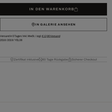
IN DEN WARENKORB
IN GALERIE ANSEHEN
Versand in 5 Tagen /
inkl. MwSt. / zzgl.
€ 12,90
Versand
2018
/
2019
/
YEL08
Zertifikat inklusive
60 Tage Rückgabe
Sicherer Checkout