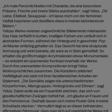
„Ich male Persönlichkeiten mit Charakter, die eine besondere
Präsenz, Frische und innere Stärke ausstrahlen“, sagt Yeliza. „Ob
Liebe, Eitelkeit, Sexappeal – ich lasse mich von der femininen
Vielfalt inspirieren und destilliere diese in meinen farbintensiven
Bildern.“
Yelizas Werke vereinen ungewöhnliche Stilelemente miteinander:
Das Haar zerfließt in bunten, knalligen Farben und verläuft sich in
abstrakten Formen, während der Hintergrund in gewohnter
Pop
Art
Manier einfarbig gehalten ist. Das Gesicht hat eine skulpturale
Anmutung und wirkt beinahe, als wäre es in Stein gemeißelt. So
erhalten die großformatigen Acrylmalereien etwas Monumentales
– es entsteht ein spannender Kontrast innerhalb der Werke.
Durch ihre unerwarteten Kompositionen bringt Yeliza
Widersprüchliches zusammen. Die Künstlerin zelebriert
Vielfältigkeit und setzt mit ihren facettenreichen Arbeiten ein
Statement. „Die Gemälde zeigen die unterschiedlichsten
Körperformen, Altersgruppen, Hintergründe und Ethnien“, sagt
Yeliza. Dabei wolle sie ein Frauenbild zeichnen, das sich von
gesellschaftlichen Zwängen befreit hat. „Ich glaube an Frauen und
den Feminismus. Deshalb lassen sich meine Poster Girls in keine
Schublade stecken.“ Vermutlich liegt es an dieser befreienden,
affirmativen Stimmung, dass man sich auf unerklärliche Weise mit