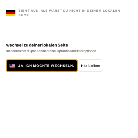
SIEHT AUS, ALS WÄRST DU NICHT IN DEINEM LOKALEN
SHOP
wechsel zu deiner lokalen Seite
so bekommst du passende preise, sprache und lieferoptionen
JA, ICH MÖCHTE WECHSELN.
Hier bleiben