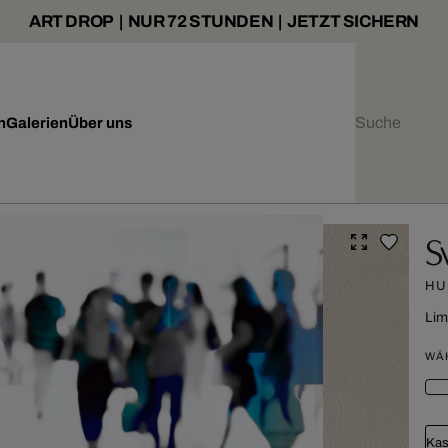
ART DROP | NUR 72 STUNDEN | JETZT SICHERN
n
Galerien
Über uns
S
HU
Lim
WÄ
Kas