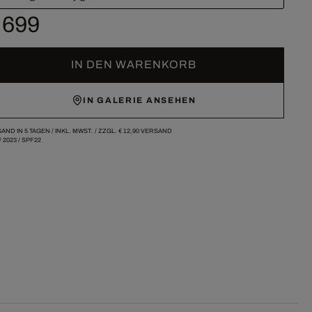
 699
IN DEN WARENKORB
IN GALERIE ANSEHEN
AND IN 5 TAGEN /
INKL. MWST. / ZZGL.
€ 12,90
VERSAND
/
2023
/
SPF22