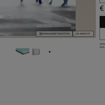
€
IM RAUM BETRACHTEN
3D ANSICHT
VERS
2015