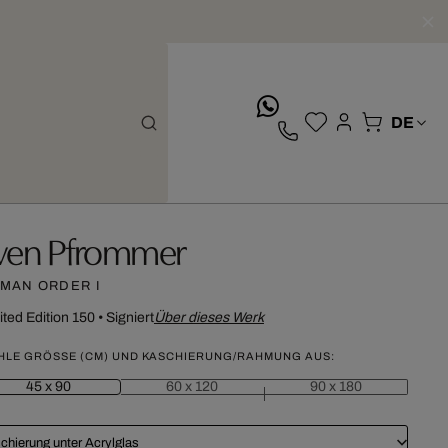
whatsApp
ven Pfrommer
MAN ORDER I
ited Edition 150
•
Signiert
Über dieses Werk
HLE GRÖSSE (CM) UND KASCHIERUNG/RAHMUNG AUS:
45 x 90
60 x 120
90 x 180
chierung unter Acrylglas