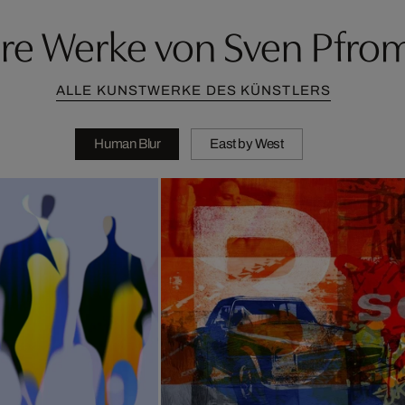
re Werke von Sven Pfr
ALLE KUNSTWERKE DES KÜNSTLERS
Human Blur
East by West